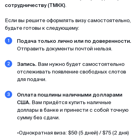
сотрудничеству (ТМКК)
.
Доступные цены
Если вы решите оформлять визу самостоятельно,
Спасибо визовому центру за оперативную
будьте готовы к следующему:
работу и доступные цены) Подали заявку на
КЕТУ в Корею. Сотрудники центра проверили
Подача только лично или по доверенности.
все данные и фото, сами заполнили анкеты и
Отправить документы почтой нельзя.
на следующий день нам уже направили
разрешение КЕТА. Очень быстро!
Запись.
Вам нужно будет самостоятельно
отслеживать появление свободных слотов
для подачи.
Гордей
Отзыв с Telegram · 2024
Оплата пошлины наличными долларами
США.
Вам придётся купить наличные
Меньше чем за день
доллары в банке и принести с собой точную
Все не просто отлично, а даже потрясающе.
сумму без сдачи.
Не успел я опомниться, моя кета меньше чем
за день оказалась у меня) Отвечают в чат
▫️Однократная виза: $50 (5 дней) / $75 (2 дня)
быстро и вежливо, всем рекомендую!