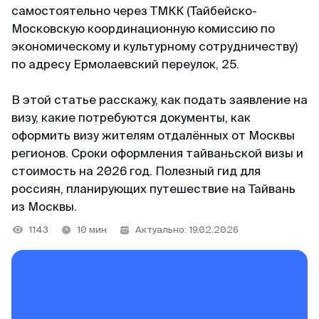
+65 3159–45–35
самостоятельно через ТМКК (Тайбейско-
ВКонтакте
Япония
Китай
Московскую координационную комиссию по
126+ отзывов
экономическому и культурному сотрудничеству)
Telegram-канал
Тайвань
Таиланд
по адресу Ермолаевский переулок, 25.
Светлана
@MyVisaWorld
Индонезия
Отзыв с Яндекса · 2025
В этой статье расскажу, как подать заявление на
визу, какие потребуются документы, как
Вьетнам
По вопросам сотрудничества
Удобно
оформить визу жителям отдалённых от Москвы
Огромное спасибо команде MyVisaWorld за
docs@myvisa.world
регионов. Сроки оформления тайваньской визы и
Китай
профессиональную помощь в оформлении K-
стоимость на 2026 год. Полезный гид для
Eta. Грамотно, четко, быстро и очень удобно.
Таиланд
россиян, планирующих путешествие на Тайвань
Реквизиты: Сингапур
Процветания и успехов вашему бизнесу!
из Москвы.
MTTA PTE LTD, 5 Napier Road, Republic of
Singapore
Команда поддержки
1143
10 мин
Актуально: 19.02.2026
Георгий
На связи каждый день с 10:00 до 22:00 по
Регистрационный номер: 201751545K
Отзыв с ВКонтакте · 2022
местному времени Сингапура
Партнёр департамента миграции и контроля
WhatsApp
Низкая стоимость
Республики Сингапур