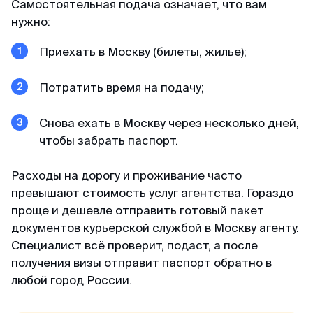
Самостоятельная подача означает, что вам
минимум пакета документа, в отличие от
нужно:
других агентств. Благодарю 🙏🏻
Приехать в Москву (билеты, жилье);
Кирилл
Потратить время на подачу;
Отзыв с Telegram · 2024
Всё ещё сомневаешься?
Снова ехать в Москву через несколько дней,
Качественно и недорого
Читай отзывы в первоисточниках. Искренние
чтобы забрать паспорт.
Огромное спасибо за оформление кеты.
благодарности реальных людей ↓
Сделали за 36 часов с момента оплаты на
Расходы на дорогу и проживание часто
двоих за 6000. Идеальное соотношение цены
превышают стоимость услуг агентства. Гораздо
и качества.
проще и дешевле отправить готовый пакет
документов курьерской службой в Москву агенту.
Специалист всё проверит, подаст, а после
получения визы отправит паспорт обратно в
любой город России.