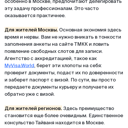
особенно в Москве, предпочитают делегировать
Александр
эту задачу профессионалам. Это часто
Отзыв с ВКонтакте · 2025
оказывается практичнее.
В кратчайшие сроки
Для жителей Москвы.
Основная экономия здесь
Делали визу в феврале 2025. Виза была
время и нервы. Вам не нужно вникать в тонкости
получена в течении 3х дней. За 2 дня до
заполнения анкеты на сайте ТМКК и ловить
въезда, нам прислали заполненные карты
появление свободных слотов для записи.
прибытия При въезде в Сингапур в марте
Агентство с аккредитацией, такое как
никаких проблем не было, прошли контроль за
MyVisa.World
, берет эти хлопоты на себя:
2 мин. Большое спасибо MyVisa.World.
проверит документы, подаст их по доверенности
и заберет паспорт с визой. По сути, вы просто
передаете документы курьеру и получаете их
Наталья
Отзыв с Google · 2024
обратно уже с визой.
Вжух — и готово
Для жителей регионов.
Здесь преимущество
становится еще более очевидным. Единственное
Очень оперативные и приятные ребята.
консульство Тайваня находится в Москве.
Сделали визу в Японию, запросив у меня