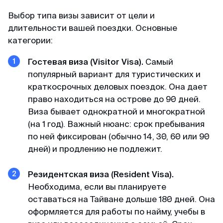
Майкл
Ответы на вопросы
Telegram-канал
Отзыв с Telegram · 2024
Выбор типа визы зависит от цели и
Читай также
длительности вашей поездки. Основные
Приятное общение
Пользователям
категории:
Первый раз оформлял через вас, настолько
Договор-оферта
Гостевая виза (Visitor Visa).
Самый
быстро, приятное общение через переписку,
популярный вариант для туристических и
всë разъяснили и был успех. Большое спасибо
Конфиденциальность
краткосрочных деловых поездок. Она дает
за помощь, буду пользоваться вашим каналом
право находиться на острове до 90 дней.
и рекомендовать своим друзьям. Огромное
Виза бывает однократной и многократной
спасибо 🙏💕
(на 1 год). Важный нюанс: срок пребывания
по ней фиксирован (обычно 14, 30, 60 или 90
Елена
дней) и продлению не подлежит.
Отзыв с Яндекса · 2024
Резидентская виза (Resident Visa).
Оперативно
Необходима, если вы планируете
оставаться на Тайване дольше 180 дней. Она
Спасибо, спасибо за оформленную визу в
Сингапур, очень оперативно, минимальный
оформляется для работы по найму, учебы в