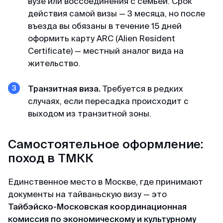
пакет документов. При учете что я хотела
вузе или воссоединения с семьей. Срок
подавать в визовый центр в питере,
действия самой визы — 3 месяца, но после
подготовила огромный список документов, но
въезда вы обязаны в течение 15 дней
не смогла записаться на подачу (ожидание
оформить карту ARC (Alien Resident
записи на подачу более месяца). Уже
Certificate) — местный аналог вида на
отчаялась но нашла этих ребят. и все
жительство.
оперативно сделали
Транзитная виза.
Требуется в редких
случаях, если пересадка происходит с
Камил
выходом из транзитной зоны.
Отзыв с ВКонтакте · 2025
Самостоятельное оформление:
Без заморочек
поход в ТМКК
Оформили keta быстрее чем ожидал и никакой
головной боли.
Единственное место в Москве, где принимают
документы на тайваньскую визу — это
Тайбэйско-Московская координационная
Александра
комиссия по экономическому и культурному
Отзыв с Google · 2024