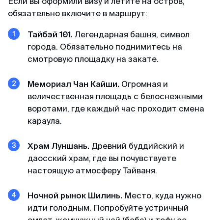
Если вы оформили визу и летите на остров,
обязательно включите в маршрут:
Тайбэй 101.
Легендарная башня, символ
города. Обязательно поднимитесь на
смотровую площадку на закате.
Мемориал Чан Кайши.
Огромная и
величественная площадь с белоснежными
воротами, где каждый час проходит смена
караула.
Храм Луншань.
Древний буддийский и
даосский храм, где вы почувствуете
настоящую атмосферу Тайваня.
Ночной рынок Шилинь.
Место, куда нужно
идти голодным. Попробуйте устричный
омлет, жемчужный чай (боба) и тофу со