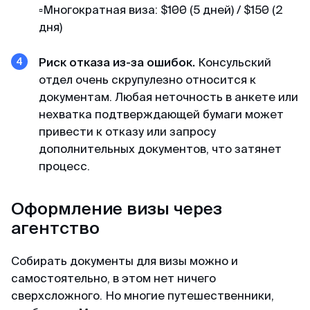
▫️Многократная виза: $100 (5 дней) / $150 (2
дня)
Мария
Отзыв с Яндекса · 2023
Риск отказа из-за ошибок.
Консульский
отдел очень скрупулезно относится к
Легко и просто
документам. Любая неточность в анкете или
нехватка подтверждающей бумаги может
MyVisaWorld помогали нам с оформлением
привести к отказу или запросу
визы в Сингапур. Процесс подачи документов
дополнительных документов, что затянет
прошел очень быстро и без каких-либо
процесс.
сложностей. Сотрудник компании ответил
оперативно и поделился очень подробной
инструкцией для сбора документов и
Оформление визы через
подготовки фотографий. И вот через 3 дня
агентство
визы были готовы! После обращения в
MyVisaWorld однозначно остались только
Собирать документы для визы можно и
приятные впечатления!
самостоятельно, в этом нет ничего
сверхсложного. Но многие путешественники,