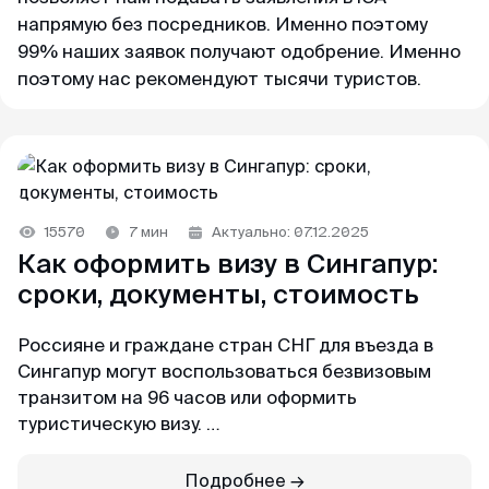
+65 3159–45–35
ВКонтакте
напрямую без посредников. Именно поэтому
Япония
Китай
126+ отзывов
99% наших заявок получают одобрение. Именно
Telegram-канал
Тайвань
поэтому нас рекомендуют тысячи туристов.
Таиланд
Светлана
@MyVisaWorld
Индонезия
Блог
Отзыв с Яндекса · 2025
Вьетнам
По вопросам сотрудничества
Удобно
Огромное спасибо команде MyVisaWorld за
docs@myvisa.world
15570
Китай
7 мин
Актуально: 07.12.2025
профессиональную помощь в оформлении K-
Как оформить визу в Сингапур:
Eta. Грамотно, четко, быстро и очень удобно.
Таиланд
сроки, документы, стоимость
Реквизиты: Сингапур
Процветания и успехов вашему бизнесу!
MTTA PTE LTD, 5 Napier Road, Republic of
Россияне и граждане стран СНГ для въезда в
Singapore
Команда поддержки
Сингапур могут воспользоваться безвизовым
Георгий
На связи каждый день с 10:00 до 22:00 по
транзитом на 96 часов или оформить
Регистрационный номер: 201751545K
Отзыв с ВКонтакте · 2022
местному времени Сингапура
туристическую визу.
Партнёр департамента миграции и контроля
WhatsApp
Низкая стоимость
В этой статье — всё об условиях безвиза,
Подробнее →
Республики Сингапур