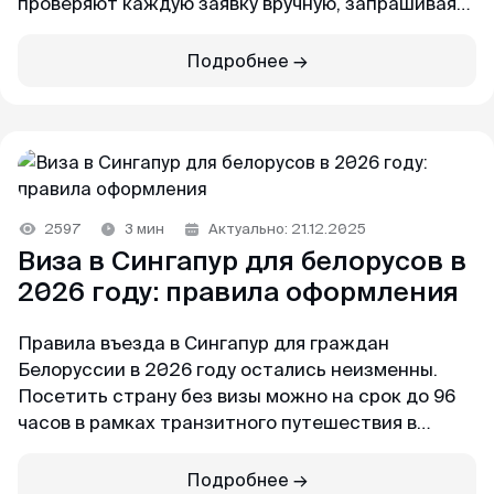
проверяют каждую заявку вручную, запрашивая
дополнительные документы и справки.
Вероятность отказа очень высока.
Подробнее →
Мария
Отзыв с Яндекса · 2023
Если вы девушка и летите в Сингапур без
сопровождения — визовый сервис MyVisa.World
Легко и просто
поможет получить визу с высокими шансами
MyVisaWorld помогали нам с оформлением
одобрения.
визы в Сингапур. Процесс подачи документов
2597
3 мин
Актуально: 21.12.2025
прошел очень быстро и без каких-либо
Виза в Сингапур для белорусов в
сложностей. Сотрудник компании ответил
2026 году: правила оформления
оперативно и поделился очень подробной
инструкцией для сбора документов и
Правила въезда в Сингапур для граждан
подготовки фотографий. И вот через 3 дня
Белоруссии в 2026 году остались неизменны.
визы были готовы! После обращения в
Посетить страну без визы можно на срок до 96
MyVisaWorld однозначно остались только
часов в рамках транзитного путешествия в
приятные впечатления!
третью страну. В ином случае белорусам нужна
виза.
Подробнее →