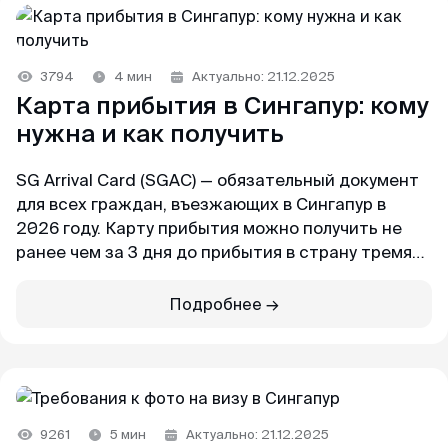
Майкл
Telegram-канал
Отзыв с Telegram · 2024
Приятное общение
Пользователям
3794
4 мин
Актуально: 21.12.2025
Карта прибытия в Сингапур: кому
Первый раз оформлял через вас, настолько
Договор-оферта
быстро, приятное общение через переписку,
нужна и как получить
всë разъяснили и был успех. Большое спасибо
Конфиденциальность
за помощь, буду пользоваться вашим каналом
SG Arrival Card (SGAC) — обязательный документ
и рекомендовать своим друзьям. Огромное
для всех граждан, въезжающих в Сингапур в
спасибо 🙏💕
2026 году. Карту прибытия можно получить не
ранее чем за 3 дня до прибытия в страну тремя
способами. Распечатанную карту требуется
Елена
предъявить на границе. В ином случае вас не
Подробнее →
Отзыв с Яндекса · 2024
впустят в страну.
Оперативно
В этой статье расскажем, что это за документ,
кто освобождён от его оформления, как получить
Спасибо, спасибо за оформленную визу в
карту без лишних хлопот.
Сингапур, очень оперативно, минимальный
9261
5 мин
Актуально: 21.12.2025