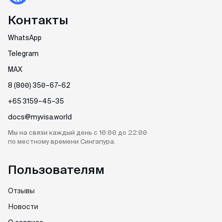
минимум пакета документа, в отличие от
Андрея Корсунского.
других агентств. Благодарю 🙏🏻
Контакты
WhatsApp
Кирилл
Telegram
Отзыв с Telegram · 2024
MAX
Всё ещё сомневаешься?
8 (800) 350–67–62
Качественно и недорого
Читай отзывы в первоисточниках. Искренние
+65 3159–45–35
Огромное спасибо за оформление кеты.
благодарности реальных людей ↓
Сделали за 36 часов с момента оплаты на
docs@myvisa.world
двоих за 6000. Идеальное соотношение цены
Мы на связи каждый день
с 10:00 до 22:00
и качества.
по местному
времени Сингапура.
Пользователям
Отзывы
Новости