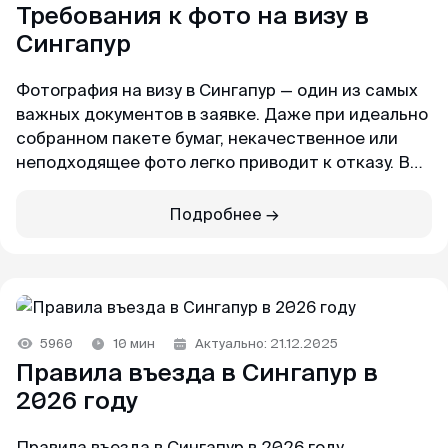
пакет документов. При учете что я хотела
Требования к фото на визу в
подавать в визовый центр в питере,
Сингапур
подготовила огромный список документов, но
не смогла записаться на подачу (ожидание
Фотография на визу в Сингапур — один из самых
записи на подачу более месяца). Уже
важных документов в заявке. Даже при идеально
отчаялась но нашла этих ребят. и все
собранном пакете бумаг, некачественное или
оперативно сделали
неподходящее фото легко приводит к отказу. В
этой статье мы собрали все актуальные на 2026
год требования Департамента миграции
Подробнее →
Камил
Сингапура (ICA) к фотографиям заявителей и
Отзыв с ВКонтакте · 2025
объяснили, как сделать снимок дома на телефон
так, чтобы он точно прошёл проверку.
Без заморочек
Оформили keta быстрее чем ожидал и никакой
головной боли.
5960
10 мин
Актуально: 21.12.2025
Правила въезда в Сингапур в
2026 году
Александра
Отзыв с Google · 2024
Правила въезда в Сингапур в 2026 году