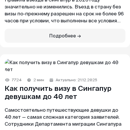
значительно не изменились. Въезд в страну без
Доступные цены
визы по-прежнему разрешен на срок не более 96
часов при условии, что выполнены все условия
Спасибо визовому центру за оперативную
транзита.
работу и доступные цены) Подали заявку на
КЕТУ в Корею. Сотрудники центра проверили
Подробнее →
В этой статье рассказываем об актуальных
все данные и фото, сами заполнили анкеты и
правилах въезда в Сингапур для россиян,
на следующий день нам уже направили
белорусов, казахстанцев и граждан других стран
разрешение КЕТА. Очень быстро!
СНГ. Подробности таможенных правил и
валютного контроля.
Гордей
7724
2 мин
Актуально: 21.12.2025
Отзыв с Telegram · 2024
Как получить визу в Сингапур
девушкам до 40 лет
Меньше чем за день
Все не просто отлично, а даже потрясающе.
Самостоятельно путешествующие девушки до
Не успел я опомниться, моя кета меньше чем
40 лет — самая сложная категория заявителей.
за день оказалась у меня) Отвечают в чат
Сотрудники Департамента миграции Сингапура
быстро и вежливо, всем рекомендую!