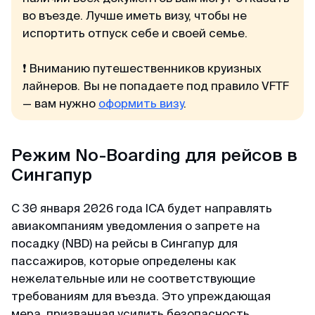
минимум пакета документа, в отличие от
во въезде. Лучше иметь визу, чтобы не
других агентств. Благодарю 🙏🏻
испортить отпуск себе и своей семье.
❗ Вниманию путешественников круизных
Кирилл
лайнеров. Вы не попадаете под правило VFTF
Отзыв с Telegram · 2024
— вам нужно
оформить визу
.
Всё ещё сомневаешься?
Качественно и недорого
Читай отзывы в первоисточниках. Искренние
Огромное спасибо за оформление кеты.
Режим No-Boarding для рейсов в
благодарности реальных людей ↓
Сделали за 36 часов с момента оплаты на
Сингапур
двоих за 6000. Идеальное соотношение цены
и качества.
С 30 января 2026 года ICA будет направлять
авиакомпаниям уведомления о запрете на
посадку (NBD) на рейсы в Сингапур для
пассажиров, которые определены как
нежелательные или не соответствующие
требованиям для въезда. Это упреждающая
мера, призванная усилить безопасность,