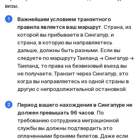
пакет документов. При учете что я хотела
визы.
подавать в визовый центр в питере,
подготовила огромный список документов, но
Важнейшим условием транзитного
не смогла записаться на подачу (ожидание
правила является ваш маршрут
. Страна, из
записи на подачу более месяца). Уже
которой вы прибываете в Сингапур, и
отчаялась но нашла этих ребят. и все
страна, в которую вы направляетесь
оперативно сделали
дальше, должны быть разными. Если вы
следуете по маршруту Таиланд → Сингапур →
Таиланд, то права на безвизовый въезд вы
Камил
не получаете. Транзит через Сингапур, это
Отзыв с ВКонтакте · 2025
когда вы направляетесь из одной страны в
другую с непродолжительной остановкой.
Без заморочек
Оформили keta быстрее чем ожидал и никакой
Период вашего нахождения в Сингапуре не
головной боли.
должен превышать 96 часов
. По
требованию сотрудника миграционной
службы вы должны подтвердить это
Александра
оплаченными бронями билетов. Даже если
Отзыв с Google · 2024