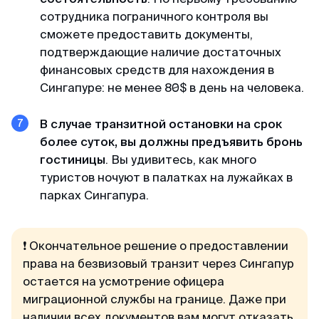
Александр
сотрудника пограничного контроля вы
Отзыв с ВКонтакте · 2025
сможете предоставить документы,
подтверждающие наличие достаточных
В кратчайшие сроки
финансовых средств для нахождения в
Делали визу в феврале 2025. Виза была
Сингапуре: не менее 80$ в день на человека.
получена в течении 3х дней. За 2 дня до
въезда, нам прислали заполненные карты
В случае транзитной остановки на срок
прибытия При въезде в Сингапур в марте
более суток, вы должны предъявить бронь
никаких проблем не было, прошли контроль за
гостиницы
. Вы удивитесь, как много
2 мин. Большое спасибо MyVisa.World.
туристов ночуют в палатках на лужайках в
парках Сингапура.
Наталья
Отзыв с Google · 2024
❗ Окончательное решение о предоставлении
права на безвизовый транзит через Сингапур
Вжух — и готово
остается на усмотрение офицера
Очень оперативные и приятные ребята.
миграционной службы на границе. Даже при
Сделали визу в Японию, запросив у меня
наличии всех документов вам могут отказать