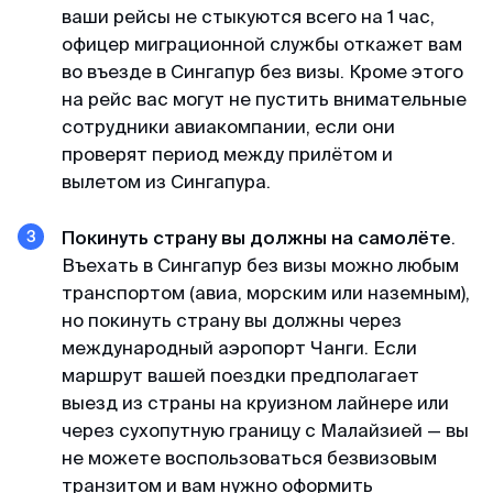
ваши рейсы не стыкуются всего на 1 час,
офицер миграционной службы откажет вам
Доступные цены
во въезде в Сингапур без визы. Кроме этого
Спасибо визовому центру за оперативную
на рейс вас могут не пустить внимательные
работу и доступные цены) Подали заявку на
сотрудники авиакомпании, если они
КЕТУ в Корею. Сотрудники центра проверили
проверят период между прилётом и
все данные и фото, сами заполнили анкеты и
вылетом из Сингапура.
на следующий день нам уже направили
разрешение КЕТА. Очень быстро!
Покинуть страну вы должны на самолёте
.
Въехать в Сингапур без визы можно любым
Гордей
транспортом (авиа, морским или наземным),
Отзыв с Telegram · 2024
но покинуть страну вы должны через
международный аэропорт Чанги. Если
Меньше чем за день
маршрут вашей поездки предполагает
выезд из страны на круизном лайнере или
Все не просто отлично, а даже потрясающе.
через сухопутную границу с Малайзией — вы
Не успел я опомниться, моя кета меньше чем
не можете воспользоваться безвизовым
за день оказалась у меня) Отвечают в чат
быстро и вежливо, всем рекомендую!
транзитом и вам нужно оформить