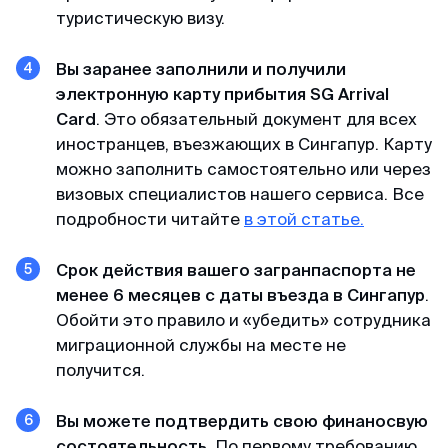
туристическую визу.
Мария
Вы заранее заполнили и получили
Отзыв с Яндекса · 2023
электронную карту прибытия SG Arrival
Card
. Это обязательный документ для всех
Легко и просто
иностранцев, въезжающих в Сингапур. Карту
MyVisaWorld помогали нам с оформлением
можно заполнить самостоятельно или через
визы в Сингапур. Процесс подачи документов
визовых специалистов нашего сервиса. Все
прошел очень быстро и без каких-либо
подробности читайте
в этой статье.
сложностей. Сотрудник компании ответил
оперативно и поделился очень подробной
Срок действия вашего загранпаспорта не
инструкцией для сбора документов и
менее 6 месяцев с даты въезда в Сингапур
.
подготовки фотографий. И вот через 3 дня
Обойти это правило и «убедить» сотрудника
визы были готовы! После обращения в
миграционной службы на месте не
MyVisaWorld однозначно остались только
получится.
приятные впечатления!
Вы можете подтвердить свою финаносвую
состоятельность
. По первому требованию