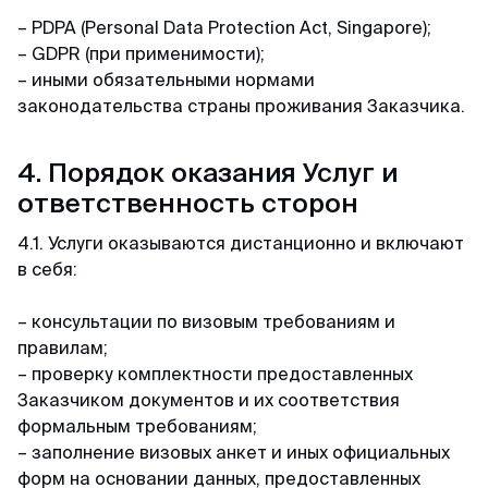
минимум пакета документа, в отличие от
– PDPA (Personal Data Protection Act, Singapore);
других агентств. Благодарю 🙏🏻
– GDPR (при применимости);
– иными обязательными нормами
законодательства страны проживания Заказчика.
Кирилл
Отзыв с Telegram · 2024
4. Порядок оказания Услуг и
Всё ещё сомневаешься?
Качественно и недорого
ответственность сторон
Читай отзывы в первоисточниках. Искренние
Огромное спасибо за оформление кеты.
благодарности реальных людей ↓
4.1. Услуги оказываются дистанционно и включают
Сделали за 36 часов с момента оплаты на
в себя:
двоих за 6000. Идеальное соотношение цены
и качества.
– консультации по визовым требованиям и
правилам;
– проверку комплектности предоставленных
Заказчиком документов и их соответствия
формальным требованиям;
– заполнение визовых анкет и иных официальных
форм на основании данных, предоставленных