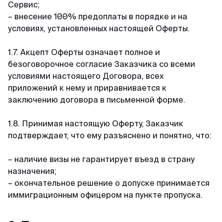
пакет документов. При учете что я хотела
Сервис;
подавать в визовый центр в питере,
– внесение 100% предоплаты в порядке и на
подготовила огромный список документов, но
условиях, установленных настоящей Оферты.
не смогла записаться на подачу (ожидание
записи на подачу более месяца). Уже
1.7. Акцепт Оферты означает полное и
отчаялась но нашла этих ребят. и все
безоговорочное согласие Заказчика со всеми
оперативно сделали
условиями настоящего Договора, всех
приложений к нему и приравнивается к
заключению договора в письменной форме.
Камил
Отзыв с ВКонтакте · 2025
1.8. Принимая настоящую Оферту, Заказчик
подтверждает, что ему разъяснено и понятно, что:
Без заморочек
Оформили keta быстрее чем ожидал и никакой
– наличие визы не гарантирует въезд в страну
головной боли.
назначения;
– окончательное решение о допуске принимается
иммиграционным офицером на пункте пропуска.
Александра
Отзыв с Google · 2024