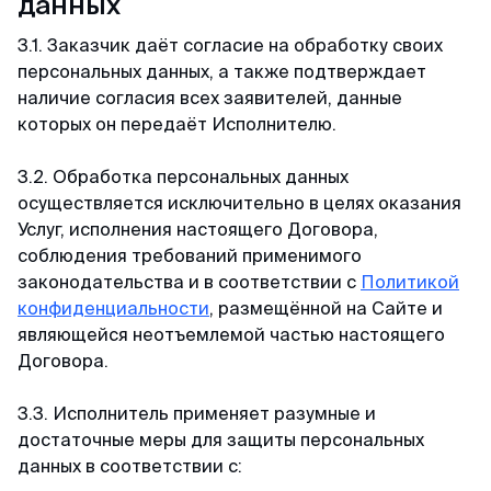
данных
Александр
Отзыв с ВКонтакте · 2025
3.1. Заказчик даёт согласие на обработку своих
персональных данных, а также подтверждает
В кратчайшие сроки
наличие согласия всех заявителей, данные
Делали визу в феврале 2025. Виза была
которых он передаёт Исполнителю.
получена в течении 3х дней. За 2 дня до
въезда, нам прислали заполненные карты
3.2. Обработка персональных данных
прибытия При въезде в Сингапур в марте
осуществляется исключительно в целях оказания
никаких проблем не было, прошли контроль за
Услуг, исполнения настоящего Договора,
2 мин. Большое спасибо MyVisa.World.
соблюдения требований применимого
законодательства и в соответствии с
Политикой
конфиденциальности
, размещённой на Сайте и
Наталья
являющейся неотъемлемой частью настоящего
Отзыв с Google · 2024
Договора.
3.3. Исполнитель применяет разумные и
Вжух — и готово
достаточные меры для защиты персональных
Очень оперативные и приятные ребята.
данных в соответствии с:
Сделали визу в Японию, запросив у меня