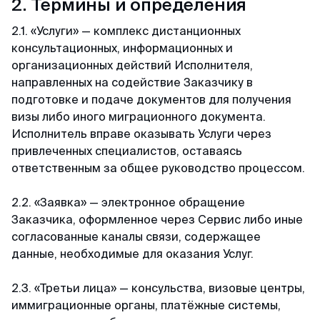
2. Термины и определения
Доступные цены
2.1. «Услуги» — комплекс дистанционных
консультационных, информационных и
Спасибо визовому центру за оперативную
организационных действий Исполнителя,
работу и доступные цены) Подали заявку на
направленных на содействие Заказчику в
КЕТУ в Корею. Сотрудники центра проверили
подготовке и подаче документов для получения
все данные и фото, сами заполнили анкеты и
визы либо иного миграционного документа.
на следующий день нам уже направили
Исполнитель вправе оказывать Услуги через
разрешение КЕТА. Очень быстро!
привлеченных специалистов, оставаясь
ответственным за общее руководство процессом.
Гордей
2.2. «Заявка» — электронное обращение
Отзыв с Telegram · 2024
Заказчика, оформленное через Сервис либо иные
согласованные каналы связи, содержащее
Меньше чем за день
данные, необходимые для оказания Услуг.
Все не просто отлично, а даже потрясающе.
Не успел я опомниться, моя кета меньше чем
2.3. «Третьи лица» — консульства, визовые центры,
за день оказалась у меня) Отвечают в чат
иммиграционные органы, платёжные системы,
быстро и вежливо, всем рекомендую!