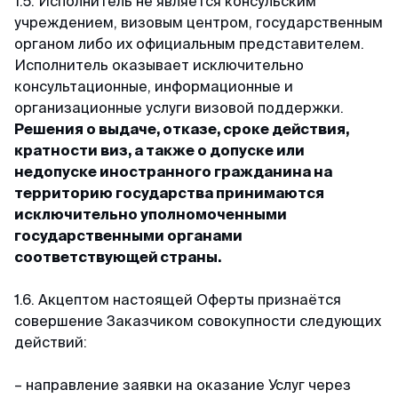
Майкл
1.5. Исполнитель не является консульским
Telegram-канал
Отзыв с Telegram · 2024
учреждением, визовым центром, государственным
органом либо их официальным представителем.
Исполнитель оказывает исключительно
Приятное общение
Пользователям
консультационные, информационные и
Первый раз оформлял через вас, настолько
Договор-оферта
организационные услуги визовой поддержки.
быстро, приятное общение через переписку,
Решения о выдаче, отказе, сроке действия,
всë разъяснили и был успех. Большое спасибо
Конфиденциальность
кратности виз, а также о допуске или
за помощь, буду пользоваться вашим каналом
недопуске иностранного гражданина на
и рекомендовать своим друзьям. Огромное
территорию государства принимаются
спасибо 🙏💕
исключительно уполномоченными
государственными органами
соответствующей страны.
Елена
Отзыв с Яндекса · 2024
1.6. Акцептом настоящей Оферты признаётся
совершение Заказчиком совокупности следующих
Оперативно
действий:
Спасибо, спасибо за оформленную визу в
Сингапур, очень оперативно, минимальный
– направление заявки на оказание Услуг через