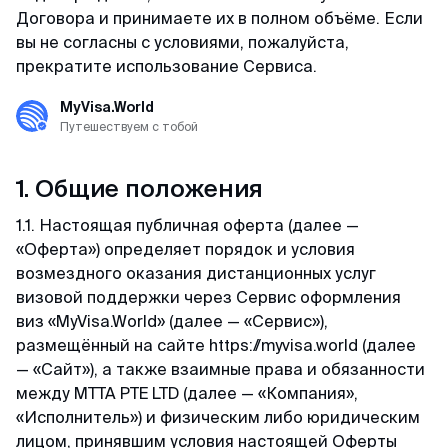
+65 3159–45–35
ВКонтакте
Договора и принимаете их в полном объёме. Если
Япония
Китай
126+ отзывов
вы не согласны с условиями, пожалуйста,
прекратите использование Сервиса.
Telegram-канал
Тайвань
Таиланд
Светлана
@MyVisaWorld
MyVisa.World
Индонезия
Отзыв с Яндекса · 2025
Путешествуем с тобой
Вьетнам
По вопросам сотрудничества
Удобно
1. Общие положения
Огромное спасибо команде MyVisaWorld за
docs@myvisa.world
Китай
1.1. Настоящая публичная оферта (далее —
профессиональную помощь в оформлении K-
«Оферта») определяет порядок и условия
Eta. Грамотно, четко, быстро и очень удобно.
Таиланд
Реквизиты: Сингапур
возмездного оказания дистанционных услуг
Процветания и успехов вашему бизнесу!
визовой поддержки через Сервис оформления
MTTA PTE LTD, 5 Napier Road, Republic of
виз «MyVisa.World» (далее — «Сервис»),
Singapore
Команда поддержки
размещённый на сайте https://myvisa.world (далее
Георгий
На связи каждый день с 10:00 до 22:00 по
— «Сайт»), а также взаимные права и обязанности
Регистрационный номер: 201751545K
Отзыв с ВКонтакте · 2022
местному времени Сингапура
между MTTA PTE LTD (далее — «Компания»,
«Исполнитель») и физическим либо юридическим
Партнёр департамента миграции и контроля
WhatsApp
Низкая стоимость
лицом, принявшим условия настоящей Оферты
Республики Сингапур