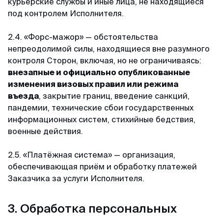
курьерские службы и иные лица, не находящиеся
под контролем Исполнителя.
Мария
2.4. «Форс-мажор» — обстоятельства
Отзыв с Яндекса · 2023
непреодолимой силы, находящиеся вне разумного
контроля Сторон, включая, но не ограничиваясь:
Легко и просто
внезапные и официально опубликованные
MyVisaWorld помогали нам с оформлением
изменения визовых правил или режима
визы в Сингапур. Процесс подачи документов
въезда
, закрытие границ, введение санкций,
прошел очень быстро и без каких-либо
пандемии, технические сбои государственных
сложностей. Сотрудник компании ответил
информационных систем, стихийные бедствия,
оперативно и поделился очень подробной
военные действия.
инструкцией для сбора документов и
подготовки фотографий. И вот через 3 дня
2.5. «Платёжная система» — организация,
визы были готовы! После обращения в
обеспечивающая приём и обработку платежей
MyVisaWorld однозначно остались только
Заказчика за услуги Исполнителя.
приятные впечатления!
3. Обработка персональных