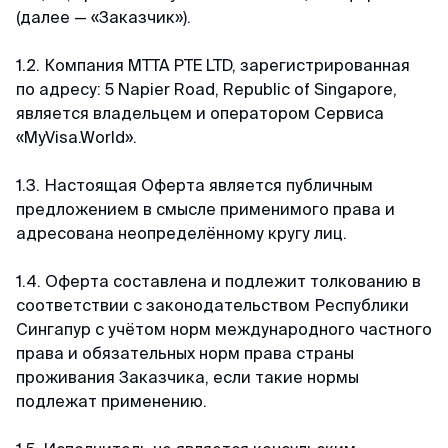
Визу прислали в срок. Общение в чате
(далее — «Заказчик»).
Telegram
оперативное и дружелюбное. Цена на
Представительство в России
сингапурскую визу почти в 2 раза ниже чем
1.2. Компания MTTA PTE LTD, зарегистрированная
MAX
предлагали агентства в России. Моя
ИП Корольков А.П.
по адресу: 5 Napier Road, Republic of Singapore,
рекомендация от чистого сердца))
ул. Черняховского 9
является владельцем и оператором Сервиса
8 (800) 350–67–62
Владивосток
«MyVisa.World».
+65 3159–45–35
Ирина
ИНН: 254008253826
1.3. Настоящая Оферта является публичным
Отзыв с Google · 2025
предложением в смысле применимого права и
docs@myvisa.world
адресована неопределённому кругу лиц.
Быстро и по делу
Полезные материалы
Обратилась в визовый центр за визой в
1.4. Оферта составлена и подлежит толкованию в
Сингапур. Выслала все документы в чатбот.
соответствии с законодательством Республики
Публикации на Дзене
Ждала неделю, в итоге выслали визу, все
Сингапур с учётом норм международного частного
хорошо, рекомендую обращаться, на все
права и обязательных норм права страны
Публикации ВКонтакте
вопросы отвечают быстро и по делу.
проживания Заказчика, если такие нормы
подлежат применению.
Блог