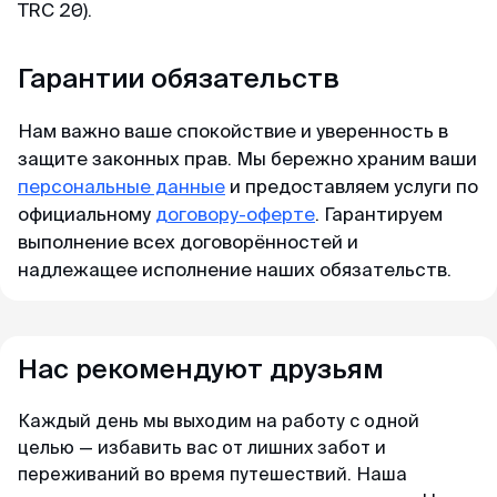
TRC 20).
Доступные цены
Качественно и недорого
Гарантии обязательств
Спасибо визовому центру за оперативную
Огромное спасибо за оформление кеты.
работу и доступные цены) Подали заявку на
Сделали за 36 часов с момента оплаты на
Нам важно ваше спокойствие и уверенность в
КЕТУ в Корею. Сотрудники центра проверили
двоих за 6000. Идеальное соотношение цены
защите законных прав. Мы бережно храним ваши
все данные и фото, сами заполнили анкеты и
и качества.
персональные данные
и предоставляем услуги по
на следующий день нам уже направили
официальному
разрешение КЕТА. Очень быстро!
договору-оферте
. Гарантируем
выполнение всех договорённостей и
Светлана
надлежащее исполнение наших обязательств.
Отзыв с Яндекса · 2025
Гордей
Отзыв с Telegram · 2024
Удобно
Огромное спасибо команде MyVisaWorld за
Нас рекомендуют друзьям
Меньше чем за день
профессиональную помощь в оформлении K-
Все не просто отлично, а даже потрясающе.
Eta. Грамотно, четко, быстро и очень удобно.
Каждый день мы выходим на работу с одной
Не успел я опомниться, моя кета меньше чем
Процветания и успехов вашему бизнесу!
целью — избавить вас от лишних забот и
за день оказалась у меня) Отвечают в чат
переживаний во время путешествий. Наша
быстро и вежливо, всем рекомендую!