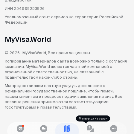
Владивосток
Спасибо визовому центру за оперативную
ИНН 254008253826
работу и доступные цены) Подали заявку на
Уполномоченный агент
сервиса на территории
Российской
КЕТУ в Корею. Сотрудники центра проверили
Федерации
все данные и фото, сами заполнили анкеты и
на следующий день нам уже направили
MyVisa.World
разрешение КЕТА. Очень быстро!
© 2026 · MyVisaWorld, Все права защищены.
Копирование материалов сайта возможно только с согласия
Гордей
компании. MyVisa.World является частной компанией с
ограниченной ответственностью, не связанной с
Отзыв с Telegram · 2024
правительством какой-либо страны.
Мы предоставляем платную услугу в дополнение к
Меньше чем за день
официальной государственной пошлине, чтобы помочь
нашим клиентам в процессе подачи заявления на визу. Все
Все не просто отлично, а даже потрясающе.
визовые решения принимаются соответствующими
Не успел я опомниться, моя кета меньше чем
госструктурами и правительствами.
за день оказалась у меня) Отвечают в чат
быстро и вежливо, всем рекомендую!