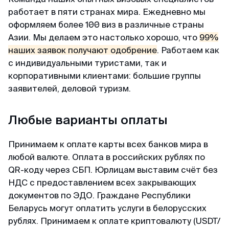
пакет документов. При учете что я хотела
получена в течении 3х дней. За 2 дня до
работает в пяти странах мира. Ежедневно мы
подавать в визовый центр в питере,
въезда, нам прислали заполненные карты
оформляем более 100 виз в различные страны
подготовила огромный список документов, но
прибытия При въезде в Сингапур в марте
Азии. Мы делаем это настолько хорошо, что
не смогла записаться на подачу (ожидание
99%
никаких проблем не было, прошли контроль за
записи на подачу более месяца). Уже
наших заявок получают одобрение
. Работаем как
2 мин. Большое спасибо MyVisa.World.
отчаялась но нашла этих ребят. и все
с индивидуальными туристами, так и
оперативно сделали
корпоративными клиентами: большие группы
Наталья
заявителей, деловой туризм.
Отзыв с Google · 2024
Камил
Любые варианты оплаты
Отзыв с ВКонтакте · 2025
Вжух — и готово
Очень оперативные и приятные ребята.
Принимаем к оплате карты всех банков мира в
Без заморочек
Сделали визу в Японию, запросив у меня
любой валюте. Оплата в российских рублях по
Оформили keta быстрее чем ожидал и никакой
минимум пакета документа, в отличие от
QR-коду через СБП. Юрлицам выставим счёт без
головной боли.
других агентств. Благодарю 🙏🏻
НДС с предоставлением всех закрывающих
документов по ЭДО. Граждане Республики
Беларусь могут оплатить услуги в белорусских
Александра
Кирилл
рублях. Принимаем к оплате криптовалюту (USDT/
Отзыв с Google · 2024
Отзыв с Telegram · 2024