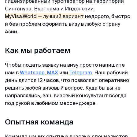
Майкл
Легко и просто
лицензированный туроператор на территории
Telegram-канал
Отзыв с Telegram · 2024
Сингапура, Вьетнама и Индонезии.
MyVisaWorld помогали нам с оформлением
MyVisa.World
— лучший вариант
недорого, быстро
визы в Сингапур. Процесс подачи документов
Приятное общение
Пользователям
и без проблем оформить визу в любую страну
прошел очень быстро и без каких-либо
Азии.
сложностей. Сотрудник компании ответил
Первый раз оформлял через вас, настолько
Договор-оферта
оперативно и поделился очень подробной
быстро, приятное общение через переписку,
инструкцией для сбора документов и
всë разъяснили и был успех. Большое спасибо
Как мы работаем
Конфиденциальность
подготовки фотографий. И вот через 3 дня
за помощь, буду пользоваться вашим каналом
визы были готовы! После обращения в
и рекомендовать своим друзьям. Огромное
Чтобы подать заявку на визу просто напишите
MyVisaWorld однозначно остались только
спасибо 🙏💕
нам в
Whatsapp
,
MAX
или
Telegram
. Наш рабочий
приятные впечатления!
день длится 12 часов, что позволяет оперативно
решить любой визовый вопрос. Куда бы вы не
Елена
направлялись, ваш визовый консультант всегда
Отзыв с Яндекса · 2024
Александр
под рукой в любимом мессенджере.
Отзыв с ВКонтакте · 2025
Оперативно
Опытная команда
В кратчайшие сроки
Спасибо, спасибо за оформленную визу в
Сингапур, очень оперативно, минимальный
Делали визу в феврале 2025. Виза была
Команда наших опытных визовых специалистов