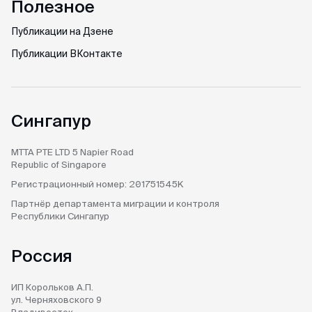
Полезное
не смогла записаться на подачу (ожидание
Публикации на Дзене
записи на подачу более месяца). Уже
отчаялась но нашла этих ребят. и все
Публикации ВКонтакте
оперативно сделали
Сингапур
Камил
Отзыв с ВКонтакте · 2025
MTTA PTE LTD
5 Napier Road
Republic of Singapore
Без заморочек
Регистрационный номер:
201751545K
Оформили keta быстрее чем ожидал и
Партнёр департамента
миграции и контроля
никакой головной боли.
Республики Сингапур
Россия
Александра
Отзыв с Google · 2024
ИП Корольков А.П.
ул. Черняховского 9
Доступные цены