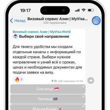
Светлана
Отзыв с Яндекса · 2025
Удобно
Огромное спасибо команде MyVisaWorld за
профессиональную помощь в оформлении K-
Eta. Грамотно, четко, быстро и очень удобно.
Процветания и успехов вашему бизнесу!
Георгий
Отзыв с ВКонтакте · 2022
Низкая стоимость
Визу прислали в срок. Общение в чате
оперативное и дружелюбное. Цена на