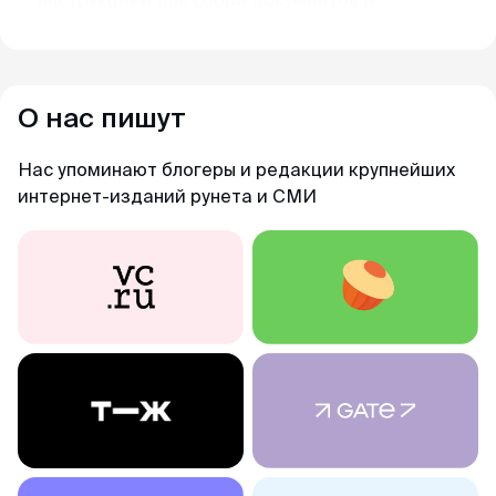
визы были готовы! После обращения в
MyVisaWorld однозначно остались только
приятные впечатления!
О нас пишут
Александр
Нас упоминают блогеры и редакции крупнейших
Отзыв с ВКонтакте · 2025
интернет-изданий рунета и СМИ
В кратчайшие сроки
Делали визу в феврале 2025. Виза была
получена в течении 3х дней. За 2 дня до
въезда, нам прислали заполненные карты
прибытия При въезде в Сингапур в марте
никаких проблем не было, прошли контроль за
2 мин. Большое спасибо MyVisa.World.
Наталья