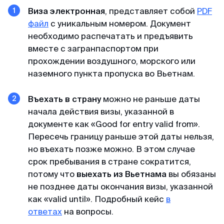
Виза электронная
, представляет собой
PDF
Доступные цены
файл
с уникальным номером. Документ
необходимо распечатать и предъявить
Спасибо визовому центру за оперативную
работу и доступные цены) Подали заявку на
вместе с загранпаспортом при
КЕТУ в Корею. Сотрудники центра проверили
прохождении воздушного, морского или
все данные и фото, сами заполнили анкеты и
наземного пункта пропуска во Вьетнам.
на следующий день нам уже направили
разрешение КЕТА. Очень быстро!
Въехать в страну
можно не раньше даты
начала действия визы, указанной в
документе как «Good for entry valid from».
Гордей
Пересечь границу раньше этой даты нельзя,
Отзыв с Telegram · 2024
но въехать позже можно. В этом случае
срок пребывания в стране сократится,
Меньше чем за день
потому что
в
ыехать из Вьетнама
вы обязаны
Все не просто отлично, а даже потрясающе.
не позднее даты окончания визы, указанной
Не успел я опомниться, моя кета меньше чем
как «valid until». Подробный кейс
в
за день оказалась у меня) Отвечают в чат
ответах
на вопросы.
быстро и вежливо, всем рекомендую!