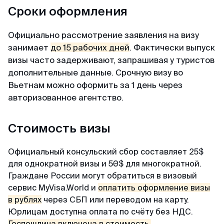
Александр
Сроки оформления
Отзыв с ВКонтакте · 2025
Официально рассмотрение заявления на визу
В кратчайшие сроки
занимает
до 15 рабочих дней
. Фактически выпуск
Делали визу в феврале 2025. Виза была
визы часто задерживают, запрашивая у туристов
получена в течении 3х дней. За 2 дня до
дополнительные данные. Срочную визу во
въезда, нам прислали заполненные карты
Вьетнам можно оформить за 1 день через
прибытия При въезде в Сингапур в марте
авторизованное агентство.
никаких проблем не было, прошли контроль за
2 мин. Большое спасибо MyVisa.World.
Стоимость визы
Официальный консульский сбор составляет 25$
Наталья
для однократной визы и 50$ для многократной.
Отзыв с Google · 2024
Граждане России могут обратиться в визовый
сервис MyVisa.World и
оплатить оформление визы
Вжух — и готово
в рублях
через СБП или переводом на карту.
Очень оперативные и приятные ребята.
Юрлицам доступна оплата по счёту без НДС.
Сделали визу в Японию, запросив у меня
Госпошлина включена в стоимость.