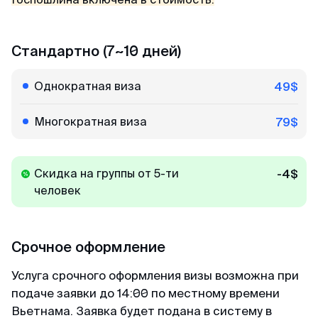
минимум пакета документа, в отличие от
других агентств. Благодарю 🙏🏻
Стандартно (7~10 дней)
Кирилл
Однократная виза
49$
Отзыв с Telegram · 2024
Всё ещё сомневаешься?
Многократная виза
79$
Качественно и недорого
Читай отзывы в первоисточниках. Искренние
Огромное спасибо за оформление кеты.
благодарности реальных людей ↓
Сделали за 36 часов с момента оплаты на
Скидка на группы от 5-ти
-4$
двоих за 6000. Идеальное соотношение цены
человек
и качества.
Срочное оформление
Услуга срочного оформления визы возможна при
подаче заявки до 14:00 по местному времени
Вьетнама. Заявка будет подана в систему в