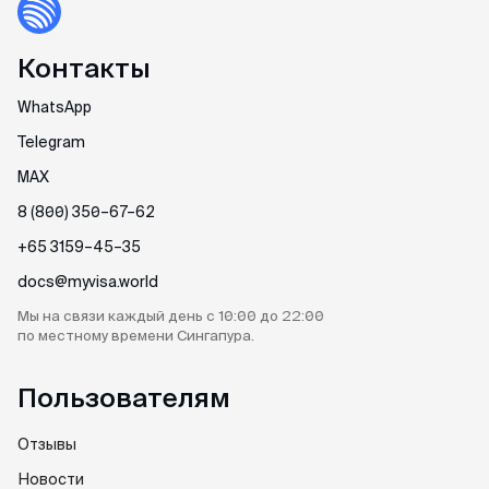
Многократная
119$
Контакты
Срочно
Цена
Сроки
WhatsApp
Однократная
114$
Telegram
1 рабочий де
Многократная
144$
MAX
8 (800) 350–67–62
+65 3159–45–35
⚡️Экспресс
Цена
Сроки
docs@myvisa.world
Однократная
125$
Мы на связи каждый день
с 10:00 до 22:00
4 часа
по местному
времени Сингапура.
Многократная
155$
Пользователям
Отзывы
Новости