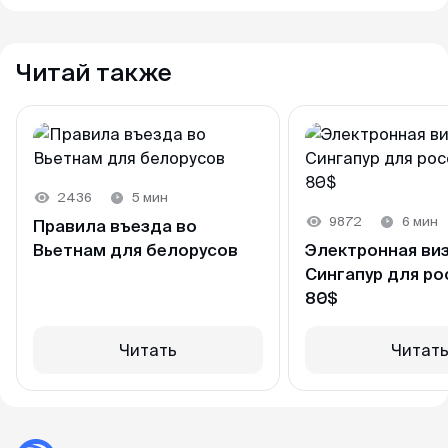
Читай также
Whatsapp
оптимально въезжать в
Telegram
2436
5 мин
первый день действия визы
9872
6 мин
Правила въезда во
Стандартно
Цена
Сроки
Вьетнам для белорусов
Электронная виз
Однократная
49$
Сингапур для ро
7-10 рабочих д
80$
Многократная
79$
Читать
Читат
Ускоренно
Цена
Сроки
Однократная
89$
3 рабочих дн