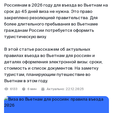
+65 3159–45–35
ВКонтакте
Россиянам в 2026 году для въезда во Вьетнам на
Япония
Китай
126+ отзывов
срок до 45 дней виза не нужна. Это право
Telegram-канал
закреплено резолюцией правительства. Для
Тайвань
Таиланд
более длительного пребывания во Вьетнаме
Светлана
@MyVisaWorld
Индонезия
гражданам России потребуется оформить
Блог
Отзыв с Яндекса · 2025
туристическую визу.
Вьетнам
По вопросам сотрудничества
Удобно
В этой статье расскажем об актуальных
Огромное спасибо команде MyVisaWorld за
docs@myvisa.world
Китай
правилах въезда во Вьетнам для россиян и
профессиональную помощь в оформлении K-
деталях оформления электронной визы: сроки,
Eta. Грамотно, четко, быстро и очень удобно.
Таиланд
стоимость и список документов. На заметку
Реквизиты: Сингапур
Процветания и успехов вашему бизнесу!
туристам, планирующим путешествие во
MTTA PTE LTD, 5 Napier Road, Republic of
Вьетнам в этом году.
Singapore
Команда поддержки
Георгий
На связи каждый день с 10:00 до 22:00 по
6133
6 мин
Актуально: 22.12.2025
Регистрационный номер: 201751545K
Отзыв с ВКонтакте · 2022
местному времени Сингапура
Партнёр департамента миграции и контроля
WhatsApp
Низкая стоимость
Республики Сингапур