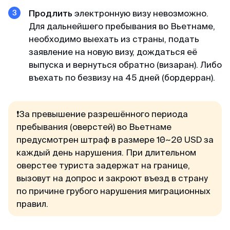
Продлить
электронную визу невозможно.
Для дальнейшего пребывания во Вьетнаме,
Мария
необходимо выехать из страны, подать
Отзыв с Яндекса · 2023
заявление на новую визу, дождаться её
выпуска и вернуться обратно (визаран). Либо
Легко и просто
въехать по безвизу на 45 дней (бордерран).
MyVisaWorld помогали нам с оформлением
визы в Сингапур. Процесс подачи документов
прошел очень быстро и без каких-либо
❗️За превышение разрешённого периода
сложностей. Сотрудник компании ответил
пребывания (оверстей) во Вьетнаме
оперативно и поделился очень подробной
предусмотрен штраф в размере 10~20 USD за
инструкцией для сбора документов и
каждый день нарушения. При длительном
подготовки фотографий. И вот через 3 дня
оверстее туриста задержат на границе,
визы были готовы! После обращения в
вызовут на допрос и закроют въезд в страну
MyVisaWorld однозначно остались только
по причине грубого нарушения миграционных
приятные впечатления!
правил.