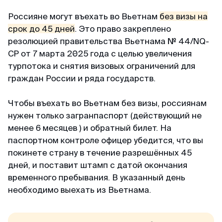
Майкл
Telegram-канал
Отзыв с Telegram · 2024
Россияне могут въехать во Вьетнам
без визы на
срок до 45 дней
. Это право закреплено
Приятное общение
Пользователям
резолюцией правительства Вьетнама № 44/NQ-
Первый раз оформлял через вас, настолько
CP от 7 марта 2025 года с целью увеличения
Договор-оферта
быстро, приятное общение через переписку,
турпотока и снятия визовых ограничений для
всë разъяснили и был успех. Большое спасибо
граждан России и ряда государств.
Конфиденциальность
за помощь, буду пользоваться вашим каналом
и рекомендовать своим друзьям. Огромное
Чтобы въехать во Вьетнам без визы, россиянам
спасибо 🙏💕
нужен только загранпаспорт (действующий не
менее 6 месяцев ) и обратный билет. На
паспортном контроле офицер убедится, что вы
Елена
покинете страну в течение разрешённых 45
Отзыв с Яндекса · 2024
дней, и поставит штамп с датой окончания
временного пребывания. В указанный день
Оперативно
необходимо выехать из Вьетнама.
Спасибо, спасибо за оформленную визу в
Сингапур, очень оперативно, минимальный