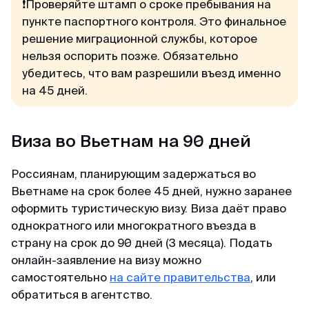
пакет документов. При учете что я хотела
❗️Проверяйте штамп о сроке пребывания на
подавать в визовый центр в питере,
пункте паспортного контроля. Это финальное
подготовила огромный список документов, но
решение миграционной службы, которое
не смогла записаться на подачу (ожидание
нельзя оспорить позже. Обязательно
записи на подачу более месяца). Уже
убедитесь, что вам разрешили въезд именно
отчаялась но нашла этих ребят. и все
на 45 дней.
оперативно сделали
Виза во Вьетнам на 90 дней
Камил
Отзыв с ВКонтакте · 2025
Россиянам, планирующим задержаться во
Вьетнаме на срок более 45 дней, нужно заранее
Без заморочек
оформить туристическую визу. Виза даёт право
Оформили keta быстрее чем ожидал и никакой
однократного или многократного въезда в
головной боли.
страну на срок до 90 дней (3 месяца). Подать
онлайн-заявление на визу можно
самостоятельно
на сайте правительства
, или
Александра
обратиться в агентство.
Отзыв с Google · 2024