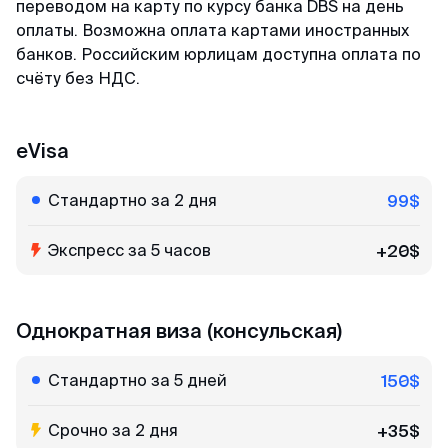
переводом на карту по курсу банка DBS на день
минимум пакета документа, в отличие от
оплаты. Возможна оплата картами иностранных
других агентств. Благодарю 🙏🏻
банков. Российским юрлицам доступна оплата по
счёту без НДС.
Кирилл
Отзыв с Telegram · 2024
eVisa
Всё ещё сомневаешься?
Качественно и недорого
Читай отзывы в первоисточниках. Искренние
Стандартно за 2 дня
99$
Огромное спасибо за оформление кеты.
благодарности реальных людей ↓
Сделали за 36 часов с момента оплаты на
Экспресс за 5 часов
+20$
двоих за 6000. Идеальное соотношение цены
и качества.
Однократная виза (консульская)
Стандартно за 5 дней
150$
Срочно за 2 дня
+35$