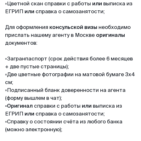
▫️Цветной скан справки с работы
или
выписка из
ЕГРИП
или
справка о самозанятости;
Для оформления
консульской визы
необходимо
прислать нашему агенту в Москве
оригиналы
документов:
▫️Загранпаспорт
(срок действия более 6 месяцев
+ две пустые страницы)
;
▫️Две цветные фотографии на матовой бумаге 3х4
см;
▫️Подписанный бланк доверенности на агента
(форму вышлем в чат)
;
▫️
Оригинал
справки с работы
или
выписка из
ЕГРИП
или
справка о самозанятости;
▫️Справку о состоянии счёта из любого банка
(можно электронную)
;