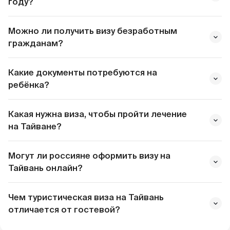
году?
Можно ли получить визу безработным
гражданам?
Какие документы потребуются на
ребёнка?
Стандартно
Цена
Срок
Однократная
50$
Whatsapp
Какая нужна виза, чтобы пройти лечение
5 рабочих
Telegram
на Тайване?
копию свидетельства о рождении
Многократная
100$
Могут ли россияне оформить визу на
Тайвань онлайн?
Whatsapp
Ускоренно
Цена
Срок
Чем туристическая виза на Тайвань
Telegram
отличается от гостевой?
Однократная
75$
2 рабочи
однократной
не существует