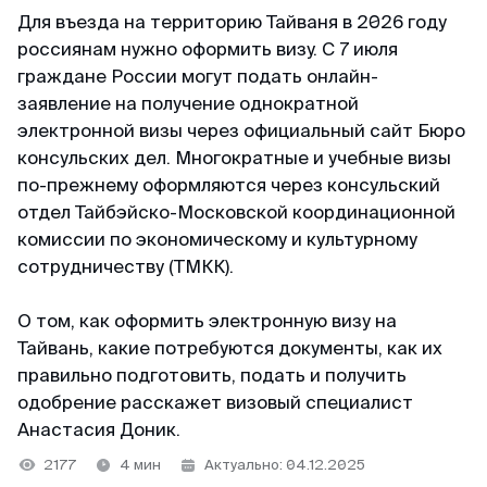
+65 3159–45–35
ВКонтакте
Для въезда на территорию Тайваня в 2026 году
Япония
Китай
126+ отзывов
россиянам нужно оформить визу. С 7 июля
Telegram-канал
граждане России могут подать онлайн-
Тайвань
Таиланд
заявление на получение однократной
Светлана
@MyVisaWorld
Индонезия
электронной визы через официальный сайт Бюро
Блог
Отзыв с Яндекса · 2025
консульских дел. Многократные и учебные визы
Вьетнам
по-прежнему оформляются через консульский
По вопросам сотрудничества
Удобно
отдел Тайбэйско-Московской координационной
Огромное спасибо команде MyVisaWorld за
docs@myvisa.world
Китай
комиссии по экономическому и культурному
профессиональную помощь в оформлении K-
сотрудничеству (ТМКК).
Eta. Грамотно, четко, быстро и очень удобно.
Таиланд
Реквизиты: Сингапур
Процветания и успехов вашему бизнесу!
О том, как оформить электронную визу на
MTTA PTE LTD, 5 Napier Road, Republic of
Тайвань, какие потребуются документы, как их
Singapore
Команда поддержки
правильно подготовить, подать и получить
Георгий
На связи каждый день с 10:00 до 22:00 по
одобрение расскажет визовый специалист
Регистрационный номер: 201751545K
Отзыв с ВКонтакте · 2022
местному времени Сингапура
Анастасия Доник.
Партнёр департамента миграции и контроля
WhatsApp
Низкая стоимость
2177
4 мин
Актуально: 04.12.2025
Республики Сингапур