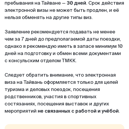
пакет документов. При учете что я хотела
пребывания на Тайване —
30 дней
. Срок действия
подавать в визовый центр в питере,
электронной визы не может быть продлен, и её
подготовила огромный список документов, но
нельзя обменять на другие типы виз.
не смогла записаться на подачу (ожидание
записи на подачу более месяца). Уже
Заявление рекомендуется подавать не менее
отчаялась но нашла этих ребят. и все
чем за 7 дней до предполагаемой даты поездки,
оперативно сделали
однако я рекомендую иметь в запасе минимум 10
дней на подготовку и обмен всеми документами
с консульским отделом ТМКК.
Камил
Отзыв с ВКонтакте · 2025
Следует обратить внимание, что электронная
виза на Тайвань оформляется только для целей
Без заморочек
туризма и деловых поездок, посещения
Оформили keta быстрее чем ожидал и никакой
родственников, участия в спортивных
головной боли.
состязаниях, посещения выставок и других
мероприятий
не связанных с работой и учёбой
.
Александра
Отзыв с Google · 2024