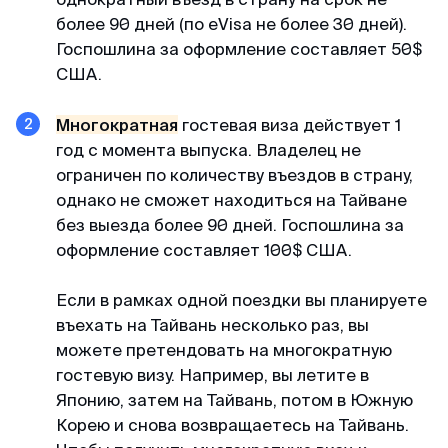
более 90 дней (по eVisa не более 30 дней).
Госпошлина за оформление составляет 50$
Мария
США.
Отзыв с Яндекса · 2023
Многократная
гостевая виза действует 1
Легко и просто
год с момента выпуска. Владелец не
MyVisaWorld помогали нам с оформлением
ограничен по количеству въездов в страну,
визы в Сингапур. Процесс подачи документов
однако не сможет находиться на Тайване
прошел очень быстро и без каких-либо
без выезда более 90 дней. Госпошлина за
сложностей. Сотрудник компании ответил
оформление составляет 100$ США.
оперативно и поделился очень подробной
инструкцией для сбора документов и
Если в рамках одной поездки вы планируете
подготовки фотографий. И вот через 3 дня
въехать на Тайвань несколько раз, вы
визы были готовы! После обращения в
можете претендовать на многократную
MyVisaWorld однозначно остались только
гостевую визу. Например, вы летите в
приятные впечатления!
Японию, затем на Тайвань, потом в Южную
Корею и снова возвращаетесь на Тайвань.