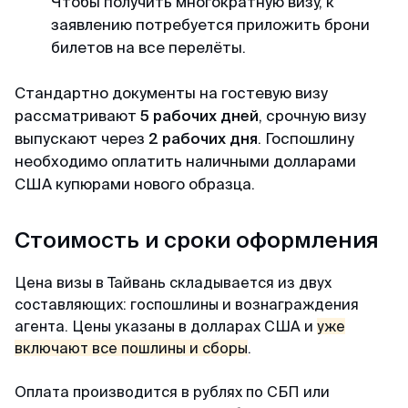
Чтобы получить многократную визу, к
Александр
заявлению потребуется приложить брони
Отзыв с ВКонтакте · 2025
билетов на все перелёты.
В кратчайшие сроки
Стандартно документы на гостевую визу
Делали визу в феврале 2025. Виза была
рассматривают
5 рабочих дней
, срочную визу
получена в течении 3х дней. За 2 дня до
выпускают через
2 рабочих дня
. Госпошлину
въезда, нам прислали заполненные карты
необходимо оплатить наличными долларами
прибытия При въезде в Сингапур в марте
США купюрами нового образца.
никаких проблем не было, прошли контроль за
2 мин. Большое спасибо MyVisa.World.
Стоимость и сроки оформления
Наталья
Цена визы в Тайвань складывается из двух
Отзыв с Google · 2024
составляющих: госпошлины и вознаграждения
агента. Цены указаны в долларах США и
уже
Вжух — и готово
включают все пошлины и сборы
.
Очень оперативные и приятные ребята.
Оплата производится в рублях по СБП или
Сделали визу в Японию, запросив у меня