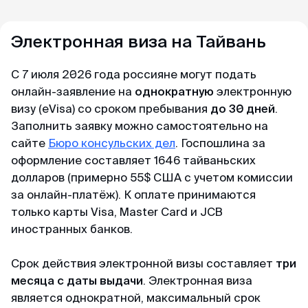
Майкл
Правила въезда на Тайвань
Telegram-канал
Отзыв с Telegram · 2024
Ответы на вопросы
Электронная виза на Тайвань
Читай также
Приятное общение
Пользователям
Первый раз оформлял через вас, настолько
С 7 июля 2026 года россияне могут подать
Договор-оферта
быстро, приятное общение через переписку,
онлайн-заявление на
однократную
электронную
всë разъяснили и был успех. Большое спасибо
визу (eVisa) со сроком пребывания
до 30 дней
.
Конфиденциальность
за помощь, буду пользоваться вашим каналом
Заполнить заявку можно самостоятельно на
и рекомендовать своим друзьям. Огромное
сайте
Бюро консульских дел
. Госпошлина за
спасибо 🙏💕
оформление составляет 1646 тайваньских
долларов (примерно 55$ США с учетом комиссии
за онлайн-платёж). К оплате принимаются
Елена
только карты Visa, Master Card и JCB
Отзыв с Яндекса · 2024
иностранных банков.
Оперативно
Срок действия электронной визы составляет
три
Спасибо, спасибо за оформленную визу в
месяца с даты выдачи
. Электронная виза
Сингапур, очень оперативно, минимальный
является однократной, максимальный срок