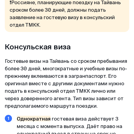
❗Россияне, планирующие поездку на Тайвань
сроком более 30 дней, должны подать
Доступные цены
заявление на гостевую визу в консульский
Спасибо визовому центру за оперативную
отдел ТМКК.
работу и доступные цены) Подали заявку на
КЕТУ в Корею. Сотрудники центра проверили
все данные и фото, сами заполнили анкеты и
Консульская виза
на следующий день нам уже направили
разрешение КЕТА. Очень быстро!
Гостевые визы на Тайвань со сроком пребывания
более 30 дней, многократные и учебные визы по-
прежнему вклеиваются в загранпаспорт. Его
Гордей
оригинал вместе с другими документами нужно
Отзыв с Telegram · 2024
подать в консульский отдел ТМКК лично или
через доверенного агента. Тип визы зависит от
Меньше чем за день
предполагаемого маршрута поездки.
Все не просто отлично, а даже потрясающе.
Не успел я опомниться, моя кета меньше чем
О
днократная
гостевая виза действует 3
за день оказалась у меня) Отвечают в чат
месяца с момента выпуска. Даёт право на
быстро и вежливо, всем рекомендую!
однократный въезд в страну на срок не