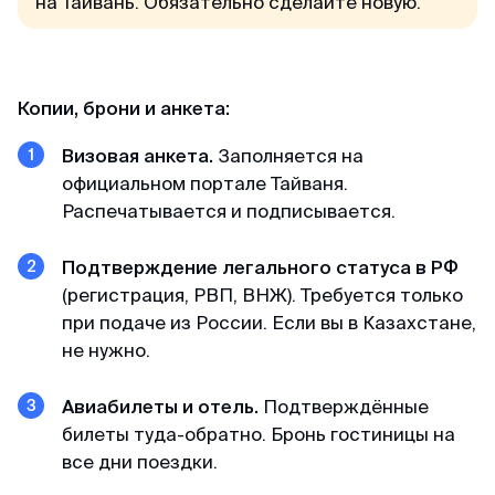
на Тайвань. Обязательно сделайте новую.
Александр
Отзыв с ВКонтакте · 2025
В кратчайшие сроки
Копии, брони и анкета:
Делали визу в феврале 2025. Виза была
получена в течении 3х дней. За 2 дня до
Визовая анкета.
Заполняется на
въезда, нам прислали заполненные карты
официальном портале Тайваня.
прибытия При въезде в Сингапур в марте
Распечатывается и подписывается.
никаких проблем не было, прошли контроль за
2 мин. Большое спасибо MyVisa.World.
Подтверждение легального статуса в РФ
(регистрация, РВП, ВНЖ). Требуется только
при подаче из России. Если вы в Казахстане,
Наталья
не нужно.
Отзыв с Google · 2024
Авиабилеты и отель.
Подтверждённые
Вжух — и готово
билеты туда-обратно. Бронь гостиницы на
Очень оперативные и приятные ребята.
все дни поездки.
Сделали визу в Японию, запросив у меня