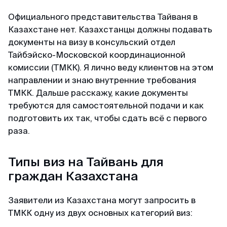
Майкл
Telegram-канал
Отзыв с Telegram · 2024
Читай также
Официального представительства Тайваня в
Казахстане нет. Казахстанцы должны подавать
Приятное общение
Пользователям
документы на визу в консульский отдел
Первый раз оформлял через вас, настолько
Тайбэйско-Московской координационной
Договор-оферта
быстро, приятное общение через переписку,
комиссии (ТМКК). Я лично веду клиентов на этом
всë разъяснили и был успех. Большое спасибо
направлении и знаю внутренние требования
Конфиденциальность
за помощь, буду пользоваться вашим каналом
ТМКК. Дальше расскажу, какие документы
и рекомендовать своим друзьям. Огромное
требуются для самостоятельной подачи и как
спасибо 🙏💕
подготовить их так, чтобы сдать всё с первого
раза.
Елена
Типы виз на Тайвань для
Отзыв с Яндекса · 2024
граждан Казахстана
Оперативно
Заявители из Казахстана могут запросить в
Спасибо, спасибо за оформленную визу в
ТМКК одну из двух основных категорий виз:
Сингапур, очень оперативно, минимальный