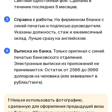
Светлый однотонный фон. Сделаны в
течение последних 6 месяцев.
Мария
Справка с работы.
На фирменном бланке с
Отзыв с Яндекса · 2023
синей печатью и подписью руководителя.
Указаны должность, стаж и ежемесячный
Легко и просто
оклад. Лучше сразу на английском.
MyVisaWorld помогали нам с оформлением
визы в Сингапур. Процесс подачи документов
Выписка из банка.
Только оригинал с синей
прошел очень быстро и без каких-либо
печатью банковского отделения.
сложностей. Сотрудник компании ответил
Электронные выписки из приложений не
оперативно и поделился очень подробной
принимаются. Остаток от 2500 до 3000
инструкцией для сбора документов и
долларов на человека (или эквивалент в
подготовки фотографий. И вот через 3 дня
рублях/тенге).
визы были готовы! После обращения в
MyVisaWorld однозначно остались только
приятные впечатления!
❗
Нельзя использовать фотографию,
сделанную для оформления предыдущей визы