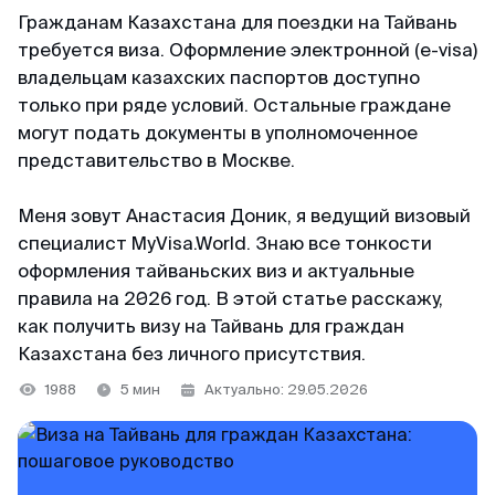
+65 3159–45–35
ВКонтакте
Гражданам Казахстана для поездки на Тайвань
Япония
Китай
126+ отзывов
требуется виза. Оформление электронной (e-visa)
Telegram-канал
владельцам казахских паспортов доступно
Тайвань
Таиланд
только при ряде условий. Остальные граждане
Светлана
@MyVisaWorld
Индонезия
могут подать документы в уполномоченное
Блог
Отзыв с Яндекса · 2025
представительство в Москве.
Вьетнам
По вопросам сотрудничества
Удобно
Меня зовут Анастасия Доник, я ведущий визовый
Огромное спасибо команде MyVisaWorld за
docs@myvisa.world
Китай
специалист MyVisa.World. Знаю все тонкости
профессиональную помощь в оформлении K-
оформления тайваньских виз и актуальные
Eta. Грамотно, четко, быстро и очень удобно.
Таиланд
правила на 2026 год. В этой статье расскажу,
Реквизиты: Сингапур
Процветания и успехов вашему бизнесу!
как получить визу на Тайвань для граждан
MTTA PTE LTD, 5 Napier Road, Republic of
Казахстана без личного присутствия.
Singapore
Команда поддержки
Георгий
На связи каждый день с 10:00 до 22:00 по
1988
5 мин
Актуально: 29.05.2026
Регистрационный номер: 201751545K
Отзыв с ВКонтакте · 2022
местному времени Сингапура
Партнёр департамента миграции и контроля
WhatsApp
Низкая стоимость
Республики Сингапур