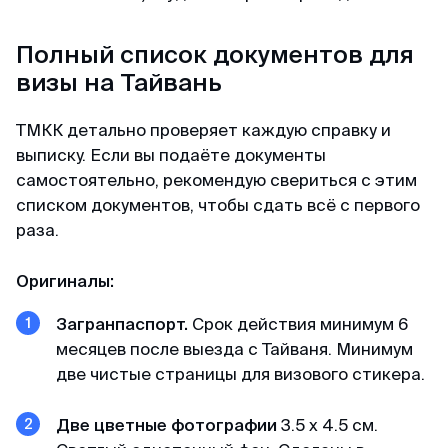
Доступные цены
Полный список документов для
Спасибо визовому центру за оперативную
визы на Тайвань
работу и доступные цены) Подали заявку на
КЕТУ в Корею. Сотрудники центра проверили
ТМКК детально проверяет каждую справку и
все данные и фото, сами заполнили анкеты и
выписку. Если вы подаёте документы
на следующий день нам уже направили
самостоятельно, рекомендую свериться с этим
разрешение КЕТА. Очень быстро!
списком документов, чтобы сдать всё с первого
раза.
Гордей
Оригиналы:
Отзыв с Telegram · 2024
Загранпаспорт.
Срок действия минимум 6
Меньше чем за день
месяцев после выезда с Тайваня. Минимум
Все не просто отлично, а даже потрясающе.
две чистые страницы для визового стикера.
Не успел я опомниться, моя кета меньше чем
за день оказалась у меня) Отвечают в чат
Две цветные фотографии
3.5 x 4.5 см.
быстро и вежливо, всем рекомендую!