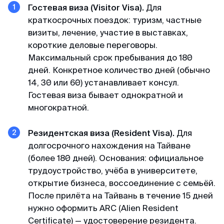
пакет документов. При учете что я хотела
Гостевая виза (Visitor Visa).
Для
подавать в визовый центр в питере,
краткосрочных поездок: туризм, частные
подготовила огромный список документов, но
визиты, лечение, участие в выставках,
не смогла записаться на подачу (ожидание
короткие деловые переговоры.
записи на подачу более месяца). Уже
Максимальный срок пребывания до 180
отчаялась но нашла этих ребят. и все
дней. Конкретное количество дней (обычно
оперативно сделали
14, 30 или 60) устанавливает консул.
Гостевая виза бывает однократной и
многократной.
Камил
Отзыв с ВКонтакте · 2025
Резидентская виза (Resident Visa).
Для
Без заморочек
долгосрочного нахождения на Тайване
(более 180 дней). Основания: официальное
Оформили keta быстрее чем ожидал и никакой
трудоустройство, учёба в университете,
головной боли.
открытие бизнеса, воссоединение с семьёй.
После прилёта на Тайвань в течение 15 дней
нужно оформить ARC (Alien Resident
Александра
Отзыв с Google · 2024
Certificate) — удостоверение резидента.