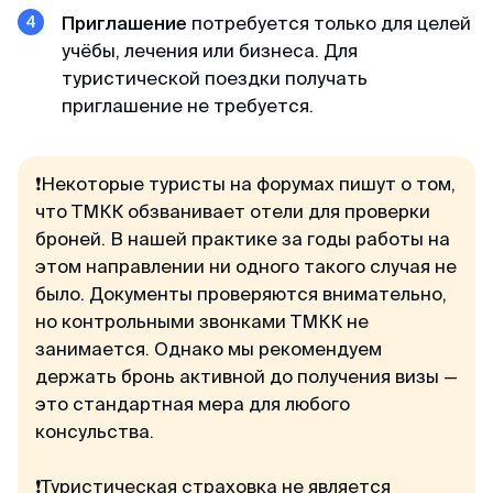
минимум пакета документа, в отличие от
Приглашение
потребуется только для целей
других агентств. Благодарю 🙏🏻
учёбы, лечения или бизнеса. Для
туристической поездки получать
приглашение не требуется.
Кирилл
Отзыв с Telegram · 2024
Всё ещё сомневаешься?
❗Некоторые туристы на форумах пишут о том,
Качественно и недорого
что ТМКК обзванивает отели для проверки
Читай отзывы в первоисточниках. Искренние
Огромное спасибо за оформление кеты.
броней. В нашей практике за годы работы на
благодарности реальных людей ↓
Сделали за 36 часов с момента оплаты на
этом направлении ни одного такого случая не
двоих за 6000. Идеальное соотношение цены
было. Документы проверяются внимательно,
и качества.
но контрольными звонками ТМКК не
занимается. Однако мы рекомендуем
держать бронь активной до получения визы —
это стандартная мера для любого
консульства.
❗Туристическая страховка не является