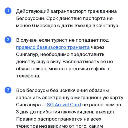
Майкл
Telegram-канал
Отзыв с Telegram · 2024
Действующий загранпаспорт гражданина
Белоруссии. Срок действия паспорта не
Приятное общение
Пользователям
менее 6 месяцев с даты въезда в Сингапур.
Первый раз оформлял через вас, настолько
Договор-оферта
быстро, приятное общение через переписку,
В случае, если турист не попадает под
всë разъяснили и был успех. Большое спасибо
Конфиденциальность
правило безвизового транзита
через
за помощь, буду пользоваться вашим каналом
Сингапур, необходимо предоставить
и рекомендовать своим друзьям. Огромное
действующую визу. Распечатывать её не
спасибо 🙏💕
обязательно, можно предъявить файл с
телефона.
Елена
Все белорусы без исключения обязаны
Отзыв с Яндекса · 2024
заполнить электронную миграционную карту
Сингапура —
SG Arrival Card
не ранее, чем за
Оперативно
3 дня до прибытия
(включая день въезда)
.
Спасибо, спасибо за оформленную визу в
Правило распространяется на всех
Сингапур, очень оперативно, минимальный
туристов независимо от того, каким