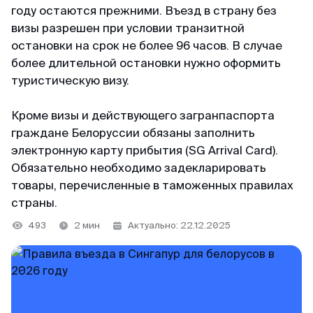
+65 3159–45–35
году остаются прежними. Въезд в страну без
ВКонтакте
Япония
Китай
визы разрешен при условии транзитной
126+ отзывов
остановки на срок не более 96 часов. В случае
Telegram-канал
Тайвань
Таиланд
более длительной остановки нужно оформить
Светлана
@MyVisaWorld
туристическую визу.
Индонезия
Блог
Отзыв с Яндекса · 2025
Кроме визы и действующего загранпаспорта
Вьетнам
По вопросам сотрудничества
Удобно
граждане Белоруссии обязаны заполнить
Огромное спасибо команде MyVisaWorld за
docs@myvisa.world
электронную карту прибытия (SG Arrival Card).
Китай
профессиональную помощь в оформлении K-
Обязательно необходимо задекларировать
Eta. Грамотно, четко, быстро и очень удобно.
Таиланд
товары, перечисленные в таможенных правилах
Реквизиты: Сингапур
Процветания и успехов вашему бизнесу!
страны.
MTTA PTE LTD, 5 Napier Road, Republic of
Singapore
Команда поддержки
493
2 мин
Актуально: 22.12.2025
Георгий
На связи каждый день с 10:00 до 22:00 по
Регистрационный номер: 201751545K
Отзыв с ВКонтакте · 2022
местному времени Сингапура
Партнёр департамента миграции и контроля
WhatsApp
Низкая стоимость
Республики Сингапур