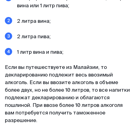
Александр
вина или 1 литр пива;
Отзыв с ВКонтакте · 2025
2 литра вина;
В кратчайшие сроки
Делали визу в феврале 2025. Виза была
2 литра пива;
получена в течении 3х дней. За 2 дня до
въезда, нам прислали заполненные карты
1 литр вина и пива;
прибытия При въезде в Сингапур в марте
никаких проблем не было, прошли контроль за
Если вы путешествуете из Малайзии, то
2 мин. Большое спасибо MyVisa.World.
декларированию подлежит весь ввозимый
алкоголь. Если вы ввозите алкоголь в объеме
более двух, но не более 10 литров, то все напитки
Наталья
подлежат декларированию и облагаются
Отзыв с Google · 2024
пошлиной. При ввозе более 10 литров алкоголя
вам потребуется получить таможенное
Вжух — и готово
разрешение.
Очень оперативные и приятные ребята.
Сделали визу в Японию, запросив у меня