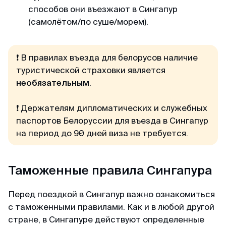
пакет документов. При учете что я хотела
способов они въезжают в Сингапур
подавать в визовый центр в питере,
(самолётом/по суше/морем).
подготовила огромный список документов, но
не смогла записаться на подачу (ожидание
записи на подачу более месяца). Уже
❗ В правилах въезда для белорусов наличие
отчаялась но нашла этих ребят. и все
туристической страховки является
оперативно сделали
необязательным
.
❗ Держателям дипломатических и служебных
Камил
паспортов Белоруссии для въезда в Сингапур
Отзыв с ВКонтакте · 2025
на период до 90 дней виза не требуется.
Без заморочек
Оформили keta быстрее чем ожидал и никакой
Таможенные правила Сингапура
головной боли.
Перед поездкой в Сингапур важно ознакомиться
с таможенными правилами. Как и в любой другой
Александра
стране, в Сингапуре действуют определенные
Отзыв с Google · 2024