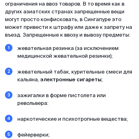
ограничения на ввоз товаров. В то время как в
других азиатских странах запрещенные вещи
Доступные цены
могут просто конфисковать, в Сингапуре это
Спасибо визовому центру за оперативную
может привести к штрафу или даже к запрету на
работу и доступные цены) Подали заявку на
въезд. Запрещенные к ввозу и вывозу предметы:
КЕТУ в Корею. Сотрудники центра проверили
все данные и фото, сами заполнили анкеты и
жевательная резинка (за исключением
на следующий день нам уже направили
медицинской жевательной резинки);
разрешение КЕТА. Очень быстро!
жевательный табак, курительные смеси для
кальяна,
электронные сигареты
;
Гордей
Отзыв с Telegram · 2024
зажигалки в форме пистолета или
револьвера:
Меньше чем за день
Все не просто отлично, а даже потрясающе.
наркотические и психотропные вещества;
Не успел я опомниться, моя кета меньше чем
за день оказалась у меня) Отвечают в чат
фейерверки;
быстро и вежливо, всем рекомендую!