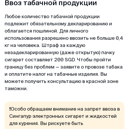
Ввоз табачной продукции
минимум пакета документа, в отличие от
других агентств. Благодарю 🙏🏻
Любое количество табачной продукции
подлежит обязательному декларированию и
Кирилл
облагается пошлиной. Для личного
Отзыв с Telegram · 2024
использования разрешено ввозить не больше 0,4
кг на человека. Штраф за каждую
Всё ещё сомневаешься?
Качественно и недорого
незадекларированную (даже открытую) пачку
Читай отзывы в первоисточниках. Искренние
сигарет составляет 200 SGD. Чтобы пройти
Огромное спасибо за оформление кеты.
благодарности реальных людей ↓
границу без проблем — заявите о провозе табака
Сделали за 36 часов с момента оплаты на
и оплатите налог на табачные изделия. Вы
двоих за 6000. Идеальное соотношение цены
и качества.
можете получить консультацию в красной зоне
таможни.
❗Особо обращаем внимание на запрет ввоза в
Сингапур электронных сигарет и жидкостей
для курения. Вы рискуете быть