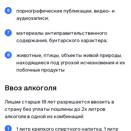
порнографические публикации, видео- и
аудиозаписи;
Мария
Отзыв с Яндекса · 2023
материалы антиправительственного
Легко и просто
содержания, бунтарского характера;
MyVisaWorld помогали нам с оформлением
животные, птицы, объекты живой природы,
визы в Сингапур. Процесс подачи документов
находящиеся под угрозой исчезновения и их
прошел очень быстро и без каких-либо
побочные продукты
сложностей. Сотрудник компании ответил
оперативно и поделился очень подробной
инструкцией для сбора документов и
Ввоз алкоголя
подготовки фотографий. И вот через 3 дня
визы были готовы! После обращения в
Лицам старше 18 лет разрешается ввозить в
MyVisaWorld однозначно остались только
страну без уплаты пошлины до 2х литров
приятные впечатления!
алкоголя в одной из комбинаций:
1 литр крепкого спиртного напитка, 1 литр