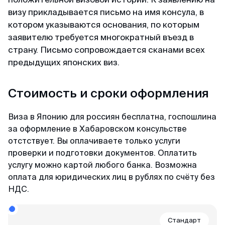
визу прикладывается письмо на имя консула, в
Доступные цены
котором указываются основания, по которым
Спасибо визовому центру за оперативную
заявителю требуется многократный въезд в
работу и доступные цены) Подали заявку на
страну. Письмо сопровождается сканами всех
КЕТУ в Корею. Сотрудники центра проверили
предыдущих японских виз.
все данные и фото, сами заполнили анкеты и
на следующий день нам уже направили
Стоимость и сроки оформления
разрешение КЕТА. Очень быстро!
Виза в Японию для россиян бесплатна, госпошлина
за оформление в Хабаровском консульстве
Гордей
отстствует. Вы оплачиваете только услуги
Отзыв с Telegram · 2024
проверки и подготовки документов. Оплатить
услугу можно картой любого банка. Возможна
Меньше чем за день
оплата для юридических лиц в рублях по счёту без
Все не просто отлично, а даже потрясающе.
НДС.
Не успел я опомниться, моя кета меньше чем
за день оказалась у меня) Отвечают в чат
быстро и вежливо, всем рекомендую!
Стандарт