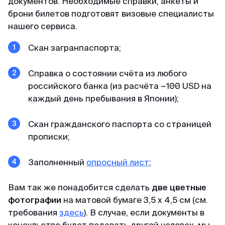
документов. Необходимые справки, анкеты и
Александр
брони билетов подготовят визовые специалисты
Отзыв с ВКонтакте · 2025
нашего сервиса.
В кратчайшие сроки
Скан загранпаспорта;
Делали визу в феврале 2025. Виза была
получена в течении 3х дней. За 2 дня до
Справка о состоянии счёта из любого
въезда, нам прислали заполненные карты
российского банка (из расчёта ~100 USD на
прибытия При въезде в Сингапур в марте
каждый день пребывания в Японии);
никаких проблем не было, прошли контроль за
2 мин. Большое спасибо MyVisa.World.
Скан гражданского паспорта со страницей
прописки;
Наталья
Заполненный
опросный лист
;
Отзыв с Google · 2024
Вам так же понадобится сделать
две цветные
Вжух — и готово
фотографии
на матовой бумаге 3,5 х 4,5 см
(см.
Очень оперативные и приятные ребята.
требования
здесь
)
. В случае, если документы в
Сделали визу в Японию, запросив у меня
консульство будет подавать другой человек, мы