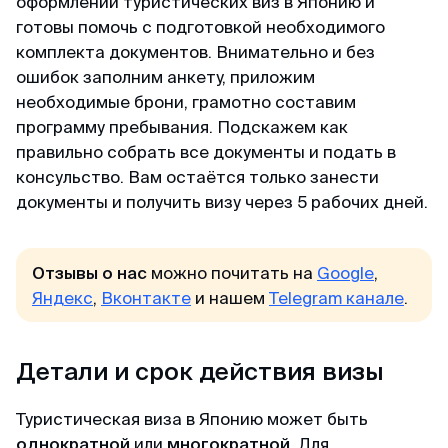
Майкл
оформлении туристических виз в Японию и
Telegram-канал
Отзыв с Telegram · 2024
готовы помочь с подготовкой необходимого
комплекта документов. Внимательно и без
Приятное общение
Пользователям
ошибок заполним анкету, приложим
необходимые брони, грамотно составим
Первый раз оформлял через вас, настолько
Договор-оферта
программу пребывания. Подскажем как
быстро, приятное общение через переписку,
правильно собрать все документы и подать в
всë разъяснили и был успех. Большое спасибо
Конфиденциальность
консульство. Вам остаётся только занести
за помощь, буду пользоваться вашим каналом
и рекомендовать своим друзьям. Огромное
документы и получить визу через 5 рабочих дней.
спасибо 🙏💕
Отзывы о нас
можно почитать на
Google
,
Елена
Яндекс
,
Вконтакте
и нашем
Telegram канале
.
Отзыв с Яндекса · 2024
Детали и срок действия визы
Оперативно
Спасибо, спасибо за оформленную визу в
Туристическая виза в Японию может быть
Сингапур, очень оперативно, минимальный
однократной
или
многократной
. Для