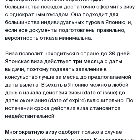
пакет документов. При учете что я хотела
большинства поездок достаточно оформить визу
подавать в визовый центр в питере,
с однократным въездом. Она подходит для
подготовила огромный список документов, но
большинства индивидуальных туров в Японию, и,
не смогла записаться на подачу (ожидание
если все документы подготовлены правильно,
записи на подачу более месяца). Уже
вероятность отказа минимальна.
отчаялась но нашла этих ребят. и все
оперативно сделали
Виза позволит находиться в стране
до 30 дней
.
Японская виза действует
три месяца
с даты
Камил
выдачи, поэтому подавать заявление в
Отзыв с ВКонтакте · 2025
консульство лучше за месяц до предполагаемой
даты вылета. Въехать в Японию можно в любой
Без заморочек
день с начала действия визы
(date of issue)
до
даты окончания
Оформили keta быстрее чем ожидал и никакой
(date of expire)
включительно. По
головной боли.
истечении срока действия виза становится
недействительной.
Александра
Многократную визу
одобрят только в случае
Отзыв с Google · 2024
положительной визовой истории. К заявлению на