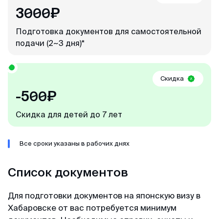
3000₽
Мария
Подготовка документов для самостоятельной
Отзыв с Яндекса · 2023
подачи (2~3 дня)*
Легко и просто
Скидка
MyVisaWorld помогали нам с оформлением
-500₽
визы в Сингапур. Процесс подачи документов
прошел очень быстро и без каких-либо
Скидка для детей до 7 лет
сложностей. Сотрудник компании ответил
оперативно и поделился очень подробной
инструкцией для сбора документов и
Все сроки указаны в рабочих днях
подготовки фотографий. И вот через 3 дня
визы были готовы! После обращения в
Список документов
MyVisaWorld однозначно остались только
приятные впечатления!
Для подготовки документов на японскую визу в
Хабаровске от вас потребуется минимум