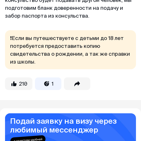
минимум пакета документа, в отличие от
подготовим бланк доверенности на подачу и
других агентств. Благодарю 🙏🏻
забор паспорта из консульства.
Кирилл
❗Если вы путешествуете с детьми до 18 лет
Отзыв с Telegram · 2024
потребуется предоставить копию
Всё ещё сомневаешься?
свидетельства о рождении, а так же справки
Качественно и недорого
из школы.
Читай отзывы в первоисточниках. Искренние
Огромное спасибо за оформление кеты.
благодарности реальных людей ↓
Сделали за 36 часов с момента оплаты на
двоих за 6000. Идеальное соотношение цены
210
1
и качества.
Подай заявку на визу через
любимый мессенджер