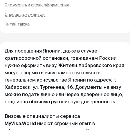
Визу прислали в срок. Общение в чате
Стоимость и сроки оформления
Telegram
оперативное и дружелюбное. Цена на
Список документов
Представительство в России
сингапурскую визу почти в 2 раза ниже чем
MAX
предлагали агентства в России. Моя
Читай также
ИП Корольков А.П.
рекомендация от чистого сердца))
ул. Черняховского 9
8 (800) 350–67–62
Владивосток
+65 3159–45–35
Для посещения Японии, даже в случае
Ирина
ИНН: 254008253826
краткосрочной остановки, гражданам России
Отзыв с Google · 2025
docs@myvisa.world
нужно оформить визу. Жители Хабаровского края
могут оформить визу самостоятельно в
Быстро и по делу
генеральном консульстве Японии по адресу: г.
Полезные материалы
Обратилась в визовый центр за визой в
Хабаровск, ул. Тургенева, 46. Документы на визу
Сингапур. Выслала все документы в чатбот.
Публикации на Дзене
можно подать лично или через доверенное лицо,
Ждала неделю, в итоге выслали визу, все
подписав обычную рукописную доверенность.
хорошо, рекомендую обращаться, на все
Публикации ВКонтакте
вопросы отвечают быстро и по делу.
Визовые специалисты сервиса
Блог
MyVisa.World
имеют огромный опыт в