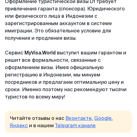
Оформление туристической визы D1 требует
привлечения гаранта (спонсора). Юридического
Доступные цены
или физического лица в Индонезии с
Спасибо визовому центру за оперативную
зарегистрированным аккаунтом в системе
работу и доступные цены) Подали заявку на
имиграции. Это обязательное условие для
КЕТУ в Корею. Сотрудники центра проверили
получения и продления визы.
все данные и фото, сами заполнили анкеты и
на следующий день нам уже направили
Сервис
MyVisa.World
выступит вашим гарантом и
разрешение КЕТА. Очень быстро!
решит все формальности, связанные с
оформлением визы. Имея официальную
регистрацию в Индонезии, мы минуем
Гордей
посредников и предлагаем оптимальную цену и
Отзыв с Telegram · 2024
сроки. Именно поэтому нас рекомендуют тысячи
туристов по всему миру!
Меньше чем за день
Все не просто отлично, а даже потрясающе.
Читайте отзывы о нас
Вконтакте
,
Google
,
Не успел я опомниться, моя кета меньше чем
Яндекс
и в нашем
Telegram канале
за день оказалась у меня) Отвечают в чат
быстро и вежливо, всем рекомендую!