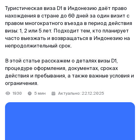
+65 3159–45–35
ВКонтакте
Япония
Туристическая виза D1 в Индонезию даёт право
Китай
126+ отзывов
нахождения в стране до 60 дней за один визит с
Telegram-канал
Тайвань
правом многократного въезда в период действия
Таиланд
визы: 1, 2 или 5 лет. Подходит тем, кто планирует
Светлана
@MyVisaWorld
Индонезия
часто выезжать и возвращаться в Индонезию на
Отзыв с Яндекса · 2025
непродолжительный срок.
Вьетнам
По вопросам сотрудничества
Удобно
В этой статье расскажем о деталях визы D1,
Огромное спасибо команде MyVisaWorld за
docs@myvisa.world
Китай
процедуре оформления, документах, сроках
профессиональную помощь в оформлении K-
действия и пребывания, а также важные условия и
Eta. Грамотно, четко, быстро и очень удобно.
Таиланд
ограничения.
Реквизиты: Сингапур
Процветания и успехов вашему бизнесу!
MTTA PTE LTD, 5 Napier Road, Republic of
1930
5 мин
Актуально: 22.12.2025
Singapore
Команда поддержки
Георгий
На связи каждый день с 10:00 до 22:00 по
Регистрационный номер: 201751545K
Отзыв с ВКонтакте · 2022
местному времени Сингапура
Партнёр департамента миграции и контроля
WhatsApp
Низкая стоимость
Республики Сингапур