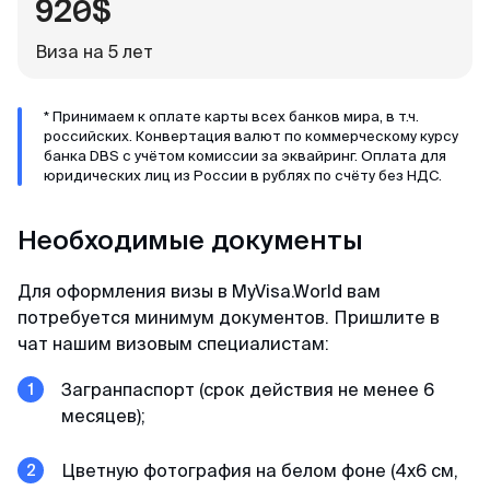
920$
Александр
Отзыв с ВКонтакте · 2025
Виза на 5 лет
В кратчайшие сроки
* Принимаем к оплате карты всех банков мира, в т.ч.
Делали визу в феврале 2025. Виза была
российских. Конвертация валют по коммерческому курсу
получена в течении 3х дней. За 2 дня до
банка DBS с учётом комиссии за эквайринг. Оплата для
въезда, нам прислали заполненные карты
юридических лиц из России в рублях по счёту без НДС.
прибытия При въезде в Сингапур в марте
никаких проблем не было, прошли контроль за
Необходимые документы
2 мин. Большое спасибо MyVisa.World.
Для оформления визы в MyVisa.World вам
потребуется минимум документов. Пришлите в
Наталья
чат нашим визовым специалистам:
Отзыв с Google · 2024
Загранпаспорт (срок действия не менее 6
Вжух — и готово
месяцев);
Очень оперативные и приятные ребята.
Цветную фотография на белом фоне (4х6 см,
Сделали визу в Японию, запросив у меня