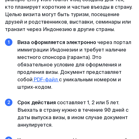
Майкл
Telegram-канал
кто планирует короткие и частые въезды в страну.
Отзыв с Telegram · 2024
Целью визита могут быть туризм, посещение
друзей и родственников, выставки, семинары или
Приятное общение
Пользователям
транзит через Индонезию в другие страны.
Первый раз оформлял через вас, настолько
Договор-оферта
быстро, приятное общение через переписку,
Виза оформляется электронно
через портал
всë разъяснили и был успех. Большое спасибо
иммиграции Индонезии и требует наличие
Конфиденциальность
за помощь, буду пользоваться вашим каналом
местного спонсора (гаранта). Это
и рекомендовать своим друзьям. Огромное
обязательное условие для оформления и
спасибо 🙏💕
продления визы. Документ представляет
собой
PDF-файл
с уникальным номером и
штрих-кодом.
Елена
Отзыв с Яндекса · 2024
Срок действия
составляет 1, 2 или 5 лет.
Въехать в страну нужно в течение 90 дней с
Оперативно
даты выпуска визы, в ином случае документ
Спасибо, спасибо за оформленную визу в
аннулируется.
Сингапур, очень оперативно, минимальный