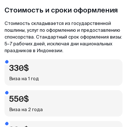
Стоимость и сроки оформления
Мария
Стоимость складывается из государственной
Отзыв с Яндекса · 2023
пошлины, услуг по оформлению и предоставлению
спонсорства. Стандартный срок оформления визы:
Легко и просто
5–7 рабочих дней, исключая дни национальных
MyVisaWorld помогали нам с оформлением
праздников в Индонезии.
визы в Сингапур. Процесс подачи документов
прошел очень быстро и без каких-либо
330$
сложностей. Сотрудник компании ответил
оперативно и поделился очень подробной
Виза на 1 год
инструкцией для сбора документов и
подготовки фотографий. И вот через 3 дня
визы были готовы! После обращения в
550$
MyVisaWorld однозначно остались только
приятные впечатления!
Виза на 2 года