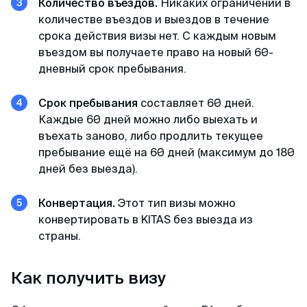
пакет документов. При учете что я хотела
Количество въездов.
Никаких ограничений в
подавать в визовый центр в питере,
количестве въездов и выездов в течение
подготовила огромный список документов, но
срока действия визы нет. С каждым новым
не смогла записаться на подачу (ожидание
въездом вы получаете право на новый 60-
записи на подачу более месяца). Уже
дневный срок пребывания.
отчаялась но нашла этих ребят. и все
оперативно сделали
Срок пребывания
составляет 60 дней.
Каждые 60 дней можно либо выехать и
въехать заново, либо продлить текущее
Камил
пребывание ещё на 60 дней (максимум до 180
Отзыв с ВКонтакте · 2025
дней без выезда).
Без заморочек
Конвертация.
Этот тип визы можно
Оформили keta быстрее чем ожидал и никакой
конвертировать в KITAS без выезда из
головной боли.
страны.
Как получить визу
Александра
Отзыв с Google · 2024