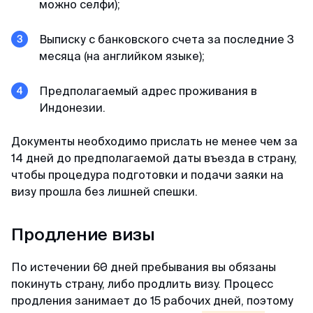
можно селфи);
минимум пакета документа, в отличие от
других агентств. Благодарю 🙏🏻
Выписку с банковского счета за последние 3
месяца (на английком языке);
Кирилл
Отзыв с Telegram · 2024
Предполагаемый адрес проживания в
Индонезии.
Всё ещё сомневаешься?
Качественно и недорого
Читай отзывы в первоисточниках. Искренние
Документы необходимо прислать не менее чем за
Огромное спасибо за оформление кеты.
благодарности реальных людей ↓
14 дней до предполагаемой даты въезда в страну,
Сделали за 36 часов с момента оплаты на
чтобы процедура подготовки и подачи заяки на
двоих за 6000. Идеальное соотношение цены
визу прошла без лишней спешки.
и качества.
Продление визы
По истечении 60 дней пребывания вы обязаны
покинуть страну, либо продлить визу. Процесс
продления занимает до 15 рабочих дней, поэтому