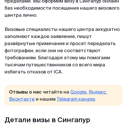
Майкл
пределами. Мы оформим визу в Сингапур онлайн
Telegram-канал
Отзыв с Telegram · 2024
без необходимости посещения нашего визового
центра лично.
Приятное общение
Пользователям
Визовые специалисты нашего центра аккуратно
Первый раз оформлял через вас, настолько
Договор-оферта
заполняют каждое заявление, пишут
быстро, приятное общение через переписку,
развёрнутые примечания и просят переделать
всë разъяснили и был успех. Большое спасибо
Конфиденциальность
за помощь, буду пользоваться вашим каналом
фотографии, если они не соответствуют
и рекомендовать своим друзьям. Огромное
требованиям. Благодаря этому мы помогаем
спасибо 🙏💕
тысячам путешественников со всего мира
избегать отказов от ICA.
Елена
Отзыв с Яндекса · 2024
Отзывы о нас
читайте на
Google
,
Яндекс
,
Вконтакте
и нашем
Telegram канале
.
Оперативно
Спасибо, спасибо за оформленную визу в
Детали визы в Сингапур
Сингапур, очень оперативно, минимальный