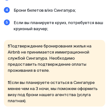
Александр
Отзыв с ВКонтакте · 2025
Брони билетов в/из Сингапура;
В кратчайшие сроки
Если вы планируете круиз, потребуется ваш
Делали визу в феврале 2025. Виза была
круизный ваучер;
получена в течении 3х дней. За 2 дня до
въезда, нам прислали заполненные карты
прибытия При въезде в Сингапур в марте
❗Подтверждение бронирования жилья на
никаких проблем не было, прошли контроль за
Airbnb не принимается иммиграционной
2 мин. Большое спасибо MyVisa.World.
службой Сингапура. Необходимо
предоставить подтверждение оплаты
проживания в отеле.
Наталья
Отзыв с Google · 2024
❗Если вы планируете остаться в Сингапуре
менее чем на 3 ночи, мы поможем оформить
Вжух — и готово
визу под брони нашего агентства (услуга
Очень оперативные и приятные ребята.
платная).
Сделали визу в Японию, запросив у меня