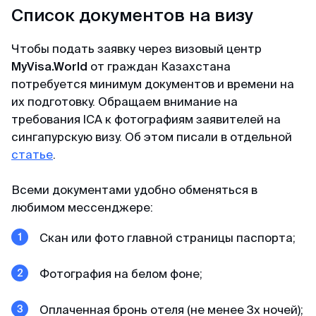
Список документов на визу
Мария
Чтобы подать заявку через визовый центр
Отзыв с Яндекса · 2023
MyVisa.World
от граждан Казахстана
потребуется минимум документов и времени на
Легко и просто
их подготовку. Обращаем внимание на
требования ICA к фотографиям заявителей на
MyVisaWorld помогали нам с оформлением
визы в Сингапур. Процесс подачи документов
сингапурскую визу. Об этом писали в отдельной
прошел очень быстро и без каких-либо
статье
.
сложностей. Сотрудник компании ответил
оперативно и поделился очень подробной
Всеми документами удобно обменяться в
инструкцией для сбора документов и
любимом мессенджере:
подготовки фотографий. И вот через 3 дня
визы были готовы! После обращения в
Скан или фото главной страницы паспорта;
MyVisaWorld однозначно остались только
приятные впечатления!
Фотография на белом фоне;
Оплаченная бронь отеля (
не менее 3х ночей)
;