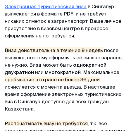
пакет документов. При учете что я хотела
Электронная туристическая виза
в Сингапур
подавать в визовый центр в питере,
выпускается в формате
PDF
, и не требует
подготовила огромный список документов, но
никаких отметок в загранпаспорт. Ваше личное
не смогла записаться на подачу (ожидание
присутствие в визовом центре в процессе
записи на подачу более месяца). Уже
отчаялась но нашла этих ребят. и все
оформления не потребуется.
оперативно сделали
Виза действительна в течение 9 недель
после
выпуска, поэтому оформлять её сильно заранее
Камил
не нужно. Виза может быть
однократной
,
Отзыв с ВКонтакте · 2025
двукратной
или
многократной
. Максимальное
пребывание в стране не более 30 дней
Без заморочек
исчисляется с момента въезда. В настоящее
Оформили keta быстрее чем ожидал и никакой
время оформление электронных туристических
головной боли.
виз в Сингапур доступно для всех граждан
Казахстана.
Александра
Распечатывать визу не требуется
, т.к. все
Отзыв с Google · 2024
данные о вас автоматически поступят в систему