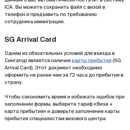
ICA. Вы можете сохранить файл с визой в
Доступные цены
телефон и предъявить по требованию
Спасибо визовому центру за оперативную
сотрудника иммиграции.
работу и доступные цены) Подали заявку на
КЕТУ в Корею. Сотрудники центра проверили
SG Arrival Card
все данные и фото, сами заполнили анкеты и
на следующий день нам уже направили
Одним из обязательных условий для въезда в
разрешение КЕТА. Очень быстро!
Сингапур является наличие
карты прибытия
(SG
Arrival Card). Этот документ необходимо
оформить не ранее чем за 72 часа до прибытия в
Гордей
страну.
Отзыв с Telegram · 2024
Чтобы сэкономить время и избежать ошибок при
Меньше чем за день
заполнении формы, выберите тариф «Виза +
Все не просто отлично, а даже потрясающе.
карта прибытия» и доверьте заполнение карты
Не успел я опомниться, моя кета меньше чем
прибытия специалистам визового центра.
за день оказалась у меня) Отвечают в чат
быстро и вежливо, всем рекомендую!