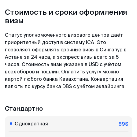
минимум пакета документа, в отличие от
других агентств. Благодарю 🙏🏻
Стоимость и сроки оформления
визы
Кирилл
Статус уполномоченного визового центра даёт
Отзыв с Telegram · 2024
приоритетный доступ в систему ICA. Это
позволяет оформлять срочные визы в Сингапур в
Всё ещё сомневаешься?
Качественно и недорого
Астане за 24 часа, а экспресс визы всего за 5
Читай отзывы в первоисточниках. Искренние
Огромное спасибо за оформление кеты.
часов. Стоимость визы указана в USD с учётом
благодарности реальных людей ↓
Сделали за 36 часов с момента оплаты на
всех сборов и пошлин. Оплатить услугу можно
двоих за 6000. Идеальное соотношение цены
картой любого банка Казахстана. Конвертация
и качества.
валюты по курсу банка DBS с учётом эквайринга.
Стандартно
Однократная
89$