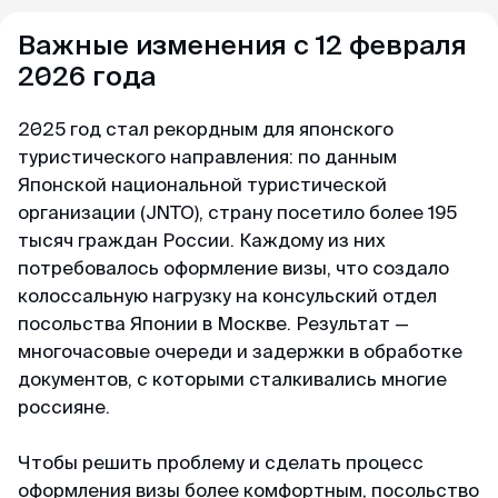
Майкл
Telegram-канал
Ответы на вопросы
Отзыв с Telegram · 2024
Важные изменения с 12 февраля
Читай также
2026 года
Приятное общение
Пользователям
Первый раз оформлял через вас, настолько
Договор-оферта
2025 год стал рекордным для японского
быстро, приятное общение через переписку,
туристического направления: по данным
всë разъяснили и был успех. Большое спасибо
Конфиденциальность
Японской национальной туристической
за помощь, буду пользоваться вашим каналом
организации (JNTO), страну посетило более 195
и рекомендовать своим друзьям. Огромное
тысяч граждан России. Каждому из них
спасибо 🙏💕
потребовалось оформление визы, что создало
колоссальную нагрузку на консульский отдел
посольства Японии в Москве. Результат —
Елена
многочасовые очереди и задержки в обработке
Отзыв с Яндекса · 2024
документов, с которыми сталкивались многие
россияне.
Оперативно
Спасибо, спасибо за оформленную визу в
Чтобы решить проблему и сделать процесс
Сингапур, очень оперативно, минимальный
оформления визы более комфортным, посольство