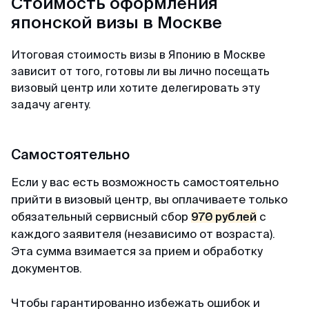
Стоимость оформления
японской визы в Москве
Мария
Итоговая стоимость визы в Японию в Москве
Отзыв с Яндекса · 2023
зависит от того, готовы ли вы лично посещать
визовый центр или хотите делегировать эту
Легко и просто
задачу агенту.
MyVisaWorld помогали нам с оформлением
визы в Сингапур. Процесс подачи документов
прошел очень быстро и без каких-либо
Самостоятельно
сложностей. Сотрудник компании ответил
Если у вас есть возможность самостоятельно
оперативно и поделился очень подробной
прийти в визовый центр, вы оплачиваете только
инструкцией для сбора документов и
подготовки фотографий. И вот через 3 дня
обязательный сервисный сбор
970 рублей
с
визы были готовы! После обращения в
каждого заявителя (независимо от возраста).
MyVisaWorld однозначно остались только
Эта сумма взимается за прием и обработку
приятные впечатления!
документов.
Чтобы гарантированно избежать ошибок и