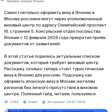
+65 3159–45–35
Визовый самурай Японии
ВКонтакте
Япония
Китай
126+ отзывов
Самостоятельно оформить визу в Японию в
Telegram-канал
Тайвань
Москве россияне могут через уполномоченный
Таиланд
визовый центр по адресу Олимпийский проспект
Светлана
@MyVisaWorld
Индонезия
Блог
16, строение 5. Консульский отдел посольства
Отзыв с Яндекса · 2025
Японии с 12 февраля 2026 года прекратил приём
Вьетнам
По вопросам сотрудничества
документов от заявителей.
Удобно
Огромное спасибо команде MyVisaWorld за
docs@myvisa.world
Китай
В этой статье поделюсь актуальным списком
профессиональную помощь в оформлении K-
документов, который требует визовый центр.
Eta. Грамотно, четко, быстро и очень удобно.
Таиланд
Реквизиты: Сингапур
Расскажу, сколько теперь стоит туристическая
Процветания и успехов вашему бизнесу!
виза в Японию для россиян. Подскажу, как
MTTA PTE LTD, 5 Napier Road, Republic of
оформить японскую визу в Москве жителям
Singapore
Команда поддержки
регионов без личного присутствия в визовом
Георгий
На связи каждый день с 10:00 до 22:00 по
Регистрационный номер: 201751545K
центре. Полезный гайд, читаем, пользуемся.
Отзыв с ВКонтакте · 2022
местному времени Сингапура
2303
8 мин
Актуально: 24.02.2026
Партнёр департамента миграции и контроля
WhatsApp
Низкая стоимость
Республики Сингапур