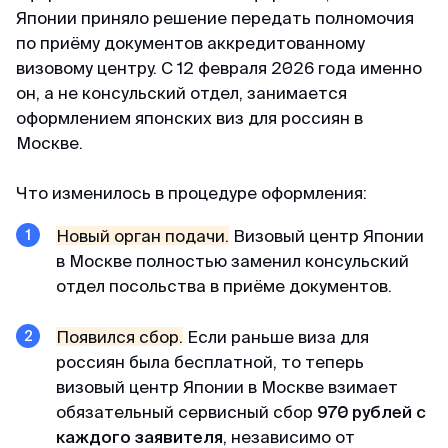
пакет документов. При учете что я хотела
Японии приняло решение передать полномочия
подавать в визовый центр в питере,
по приёму документов аккредитованному
подготовила огромный список документов, но
визовому центру. С 12 февраля 2026 года именно
не смогла записаться на подачу (ожидание
он, а не консульский отдел, занимается
записи на подачу более месяца). Уже
оформлением японских виз для россиян в
отчаялась но нашла этих ребят. и все
Москве.
оперативно сделали
Что изменилось в процедуре оформления:
Камил
Новый орган подачи.
Визовый центр Японии
Отзыв с ВКонтакте · 2025
в Москве полностью заменил консульский
отдел посольства в приёме документов.
Без заморочек
Оформили keta быстрее чем ожидал и никакой
Появился сбор.
Если раньше виза для
головной боли.
россиян была бесплатной, то теперь
визовый центр Японии в Москве взимает
обязательный сервисный сбор
970 рублей с
Александра
каждого заявителя
, независимо от
Отзыв с Google · 2024