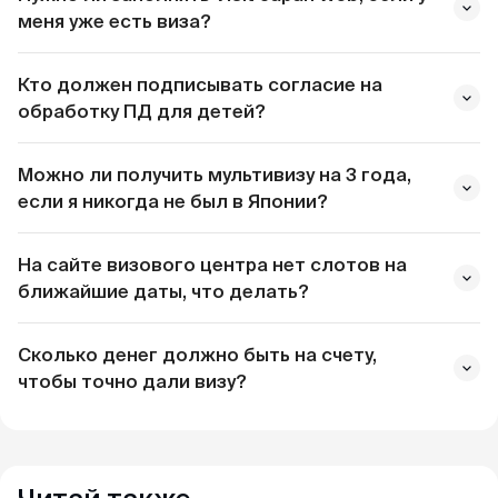
меня уже есть виза?
Кто должен подписывать согласие на
Visit Japan Web
обработку ПД для детей?
все
Можно ли получить мультивизу на 3 года,
ещё нет 14
если я никогда не был в Японии?
лет
уже исполнилось 14 лет
На сайте визового центра нет слотов на
ближайшие даты, что делать?
Сколько денег должно быть на счету,
чтобы точно дали визу?
Важно:
наличие QR-кодов не отменяет
необходимости иметь при себе
распечатанные обратные билеты и брони
отелей — их могут спросить на границе.
около 100 USD