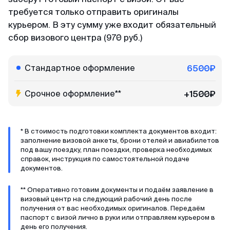
минимум пакета документа, в отличие от
требуется только отправить оригиналы
других агентств. Благодарю 🙏🏻
курьером. В эту сумму уже входит обязательный
сбор визового центра (970 руб.)
Кирилл
Отзыв с Telegram · 2024
Стандартное оформление
6500₽
Всё ещё сомневаешься?
Качественно и недорого
Срочное оформление**
+1500₽
Читай отзывы в первоисточниках. Искренние
Огромное спасибо за оформление кеты.
благодарности реальных людей ↓
Сделали за 36 часов с момента оплаты на
двоих за 6000. Идеальное соотношение цены
* В стоимость подготовки комплекта документов входит:
заполнение визовой анкеты, брони отелей и авиабилетов
и качества.
под вашу поездку, план поездки, проверка необходимых
справок, инструкция по самостоятельной подаче
документов.
** Оперативно готовим документы и подаём заявление в
визовый центр на следующий рабочий день после
получения от вас необходимых оригиналов. Передаём
паспорт с визой лично в руки или отправляем курьером в
день его получения.