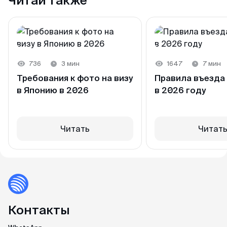
Читай также
(или 150 USD, если поездка дорогая) в рублёвом
эквиваленте на каждый день пребывания
736
3 мин
1647
7 мин
Требования к фото на визу
Правила въезда
в Японию в 2026
в 2026 году
Читать
Читат
Контакты