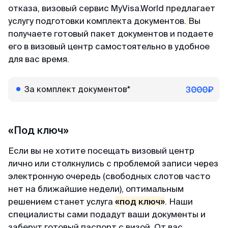
Александр
отказа, визовый сервис MyVisa.World предлагает
Отзыв с ВКонтакте · 2025
услугу подготовки комплекта документов.
Вы
получаете готовый пакет документов и подаете
В кратчайшие сроки
его в визовый центр самостоятельно в удобное
Делали визу в феврале 2025. Виза была
для вас время.
получена в течении 3х дней. За 2 дня до
въезда, нам прислали заполненные карты
За комплект документов*
3000₽
прибытия При въезде в Сингапур в марте
никаких проблем не было, прошли контроль за
2 мин. Большое спасибо MyVisa.World.
«Под ключ»
Если вы не хотите посещать визовый центр
Наталья
лично или столкнулись с проблемой записи через
Отзыв с Google · 2024
электронную очередь (свободных слотов часто
нет на ближайшие недели), оптимальным
Вжух — и готово
решением станет услуга
«под ключ»
. Наши
Очень оперативные и приятные ребята.
специалисты сами подадут ваши документы и
Сделали визу в Японию, запросив у меня
заберут готовый паспорт с визой. От вас