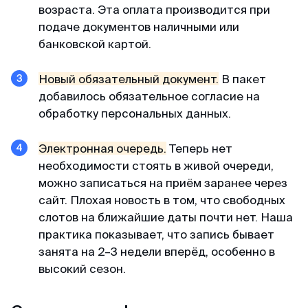
возраста. Эта оплата производится при
подаче документов наличными или
Доступные цены
банковской картой.
Спасибо визовому центру за оперативную
работу и доступные цены) Подали заявку на
Новый обязательный документ.
В пакет
КЕТУ в Корею. Сотрудники центра проверили
добавилось обязательное согласие на
все данные и фото, сами заполнили анкеты и
обработку персональных данных.
на следующий день нам уже направили
разрешение КЕТА. Очень быстро!
Электронная очередь.
Теперь нет
необходимости стоять в живой очереди,
Гордей
можно записаться на приём заранее через
Отзыв с Telegram · 2024
сайт. Плохая новость в том, что свободных
слотов на ближайшие даты почти нет. Наша
Меньше чем за день
практика показывает, что запись бывает
занята на 2–3 недели вперёд, особенно в
Все не просто отлично, а даже потрясающе.
высокий сезон.
Не успел я опомниться, моя кета меньше чем
за день оказалась у меня) Отвечают в чат
быстро и вежливо, всем рекомендую!