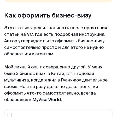
Александр
Отзыв с ВКонтакте · 2025
Как оформить бизнес-визу
В кратчайшие сроки
Эту статью я решил написать после прочтения
Делали визу в феврале 2025. Виза была
статьи на VC, где есть подробная инструкция.
получена в течении 3х дней. За 2 дня до
Автор утверждает, что оформить бизнес-визу
въезда, нам прислали заполненные карты
самостоятельно просто и для этого не нужно
прибытия При въезде в Сингапур в марте
обращаться к агентам.
никаких проблем не было, прошли контроль за
2 мин. Большое спасибо MyVisa.World.
Мой личный опыт совершенно другой. У меня
было 3 бизнес визы в Китай, в т.ч. годовая
Наталья
мультивиза, когда я жил в Гуанчжоу длительное
Отзыв с Google · 2024
время. Но я ни разу даже не делал попытки
оформить что-то самостоятельно, всегда
Вжух — и готово
обращаясь к
MyVisa.World.
Очень оперативные и приятные ребята.
Сделали визу в Японию, запросив у меня