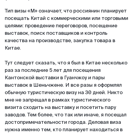
Майкл
Telegram-канал
Отзыв с Telegram · 2024
Тип визы «М» означает, что россиянин планирует
посещать Китай с коммерческими или торговыми
Приятное общение
Пользователям
целями: проведение переговоров, посещение
Первый раз оформлял через вас, настолько
выставок, поиск поставщиков и контроль
Договор-оферта
быстро, приятное общение через переписку,
качества на производстве, закупка товара в
всë разъяснили и был успех. Большое спасибо
Китае.
Конфиденциальность
за помощь, буду пользоваться вашим каналом
и рекомендовать своим друзьям. Огромное
Тут следует сказать, что я был в Китае несколько
спасибо 🙏💕
раз за последние 5 лет для посещения
Кантонской выставки в Гуанчжоу и пары
выставок в Шеньчжене. И все разы я оформлял
Елена
обычную туристическую визу на 30 дней. Никто
Отзыв с Яндекса · 2024
мне не запрещал в рамках туристического
визита сходить на выставку и посетить пару
Оперативно
заводов. Тем более, что так или иначе, я посещал
Спасибо, спасибо за оформленную визу в
достопримечательности города. Деловая виза
Сингапур, очень оперативно, минимальный
нужна именно тем, кто планирует находиться в