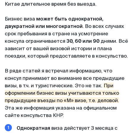
пакет документов. При учете что я хотела
Китае длительное время без выезда.
подавать в визовый центр в питере,
подготовила огромный список документов, но
Бизнес виза
может быть однократной,
не смогла записаться на подачу (ожидание
двукратной или многократной
. Во всех случаях
записи на подачу более месяца). Уже
срок пребывания в стране на усмотрение
отчаялась но нашла этих ребят. и все
консула ограничивается
30, 60 или 90
днями. Всё
оперативно сделали
зависит от вашей визовой истории и плана
поездки, который предоставляете в консульство.
Камил
В ряде статей я встречал информацию, что
Отзыв с ВКонтакте · 2025
консул принимает во внимание все предыдущие
визы, в т.ч. и туристические. Это не так.
При
Без заморочек
оформлении бизнес визы учитываются только
Оформили keta быстрее чем ожидал и никакой
предыдущие въезды по «М» визе, т.е. деловой.
головной боли.
Эта же информация указана на официальном
сайте консульства КНР.
Александра
Однократная
виза действует 3 месяца с
Отзыв с Google · 2024