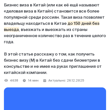
+65 3159–45–35
ВКонтакте
Бизнес виза в Китай
(или как её ещё называют
Япония
Китай
126+ отзывов
«деловая виза в Китай»)
становится все более
Telegram-канал
популярной среди россиян. Такая виза позволяет
Тайвань
Таиланд
владельцу находиться в Китае
до 150 дней без
Светлана
@MyVisaWorld
Индонезия
выезда
, въезжать и выезжать из страны
Отзыв с Яндекса · 2025
неограниченное количество раз в течение целого
Вьетнам
года.
По вопросам сотрудничества
Удобно
Огромное спасибо команде MyVisaWorld за
docs@myvisa.world
Китай
В этой статье расскажу о том, как получить
профессиональную помощь в оформлении K-
бизнес визу (М) в Китай без сдачи биометрии в
Eta. Грамотно, четко, быстро и очень удобно.
Таиланд
консульстве и не имея на руках приглашения от
Реквизиты: Сингапур
Процветания и успехов вашему бизнесу!
китайской компании.
MTTA PTE LTD, 5 Napier Road, Republic of
Singapore
Команда поддержки
4638
14 мин
Актуально: 26.12.2025
Георгий
На связи каждый день с 10:00 до 22:00 по
Регистрационный номер: 201751545K
Отзыв с ВКонтакте · 2022
местному времени Сингапура
Партнёр департамента миграции и контроля
WhatsApp
Низкая стоимость
Республики Сингапур