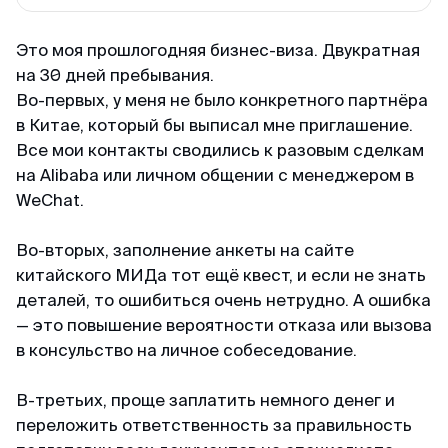
минимум пакета документа, в отличие от
других агентств. Благодарю 🙏🏻
Это моя прошлогодняя бизнес-виза. Двукратная
на 30 дней пребывания.
Во-первых, у меня не было конкретного партнёра
Кирилл
в Китае, который бы выписал мне приглашение.
Отзыв с Telegram · 2024
Все мои контакты сводились к разовым сделкам
Всё ещё сомневаешься?
на Alibaba или личном общении с менеджером в
Качественно и недорого
Читай отзывы в первоисточниках. Искренние
WeChat.
Огромное спасибо за оформление кеты.
благодарности реальных людей ↓
Сделали за 36 часов с момента оплаты на
Во-вторых, заполнение анкеты на сайте
двоих за 6000. Идеальное соотношение цены
китайского МИДа тот ещё квест, и если не знать
и качества.
деталей, то ошибиться очень нетрудно. А ошибка
— это повышение вероятности отказа или вызова
в консульство на личное собеседование.
В-третьих, проще заплатить немного денег и
переложить ответственность за правильность