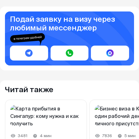
Подай заявку на визу через
любимый мессенджер
Читай также
3481
4 мин
7836
5 мин