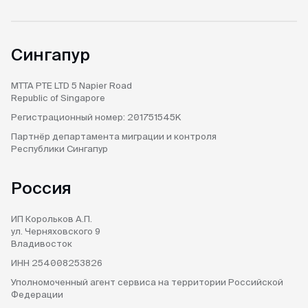
Сингапур
MTTA PTE LTD
5 Napier Road
Republic of Singapore
Регистрационный номер:
201751545K
Партнёр департамента
миграции и контроля
Республики Сингапур
Россия
ИП Корольков А.П.
ул. Черняховского 9
Владивосток
ИНН 254008253826
Уполномоченный агент
сервиса на территории
Российской
Федерации