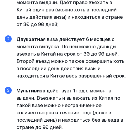
момента выдачи. Даёт право въехать в
Китай один раз (можно хоть в последний
Доступные цены
день действия визы) и находиться в стране
Спасибо визовому центру за оперативную
от 30 до 90 дней;
работу и доступные цены) Подали заявку на
КЕТУ в Корею. Сотрудники центра проверили
Двукратная
виза действует 6 месяцев с
все данные и фото, сами заполнили анкеты и
момента выпуска. По ней можно дважды
на следующий день нам уже направили
въехать в Китай на срок от 30 до 90 дней.
разрешение КЕТА. Очень быстро!
Второй въезд можно также совершить хоть
в последний день действия визы и
находиться в Китае весь разрешённый срок.
Гордей
Отзыв с Telegram · 2024
Мультивиза
действует 1 год с момента
выдачи. Въезжать и выезжать из Китая по
Меньше чем за день
такой визе можно неограниченное
Все не просто отлично, а даже потрясающе.
количество раз в течение года (даже в
Не успел я опомниться, моя кета меньше чем
последний день) и находиться без выезда в
за день оказалась у меня) Отвечают в чат
стране до 90 дней.
быстро и вежливо, всем рекомендую!