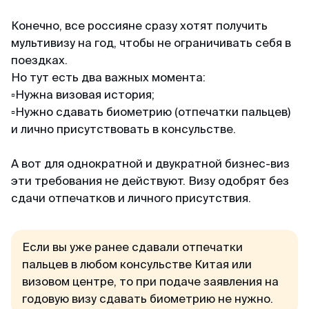
Конечно, все россияне сразу хотят получить
мультивизу на год, чтобы не ограничивать себя в
Мария
поездках.
Отзыв с Яндекса · 2023
Но тут есть два важных момента:
▫️Нужна визовая история;
Легко и просто
▫️Нужно сдавать биометрию (отпечатки пальцев)
MyVisaWorld помогали нам с оформлением
и лично присутствовать в консульстве.
визы в Сингапур. Процесс подачи документов
прошел очень быстро и без каких-либо
А вот для однократной и двукратной бизнес-виз
сложностей. Сотрудник компании ответил
эти требования не действуют. Визу одобрят без
оперативно и поделился очень подробной
сдачи отпечатков и личного присутствия.
инструкцией для сбора документов и
подготовки фотографий. И вот через 3 дня
визы были готовы! После обращения в
Если вы уже ранее сдавали отпечатки
MyVisaWorld однозначно остались только
пальцев в любом консульстве Китая или
приятные впечатления!
визовом центре, то при подаче заявления на
годовую визу сдавать биометрию не нужно.